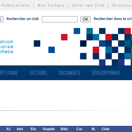
|
Publications
|
Mon Compte
|
Gérer son Club
|
Directeu
Rechercher un club
Rechercher dans le si
PÉTITIONS
SECTEURS
DOCUMENTS
DÉVELOPPEMENT
Af.
Info
Elo
Rapide
Blitz
Cat
M.
Club