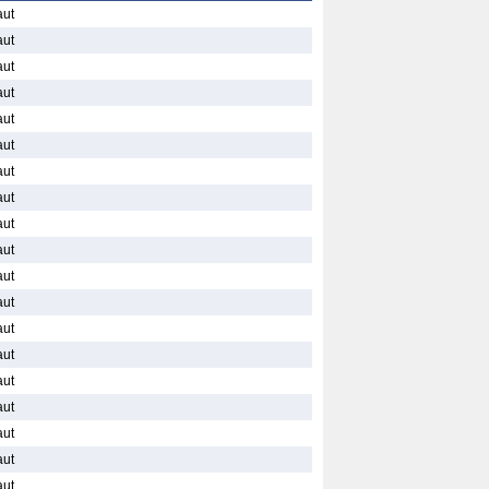
aut
aut
aut
aut
aut
aut
aut
aut
aut
aut
aut
aut
aut
aut
aut
aut
aut
aut
aut