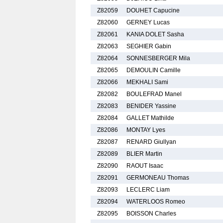
Z82059
DOUHET Capucine
Z82060
GERNEY Lucas
Z82061
KANIA DOLET Sasha
Z82063
SEGHIER Gabin
Z82064
SONNESBERGER Mila
Z82065
DEMOULIN Camille
Z82066
MEKHALI Sami
Z82082
BOULEFRAD Manel
Z82083
BENIDER Yassine
Z82084
GALLET Mathilde
Z82086
MONTAY Lyes
Z82087
RENARD Giullyan
Z82089
BLIER Martin
Z82090
RAOUT Isaac
Z82091
GERMONEAU Thomas
Z82093
LECLERC Liam
Z82094
WATERLOOS Romeo
Z82095
BOISSON Charles