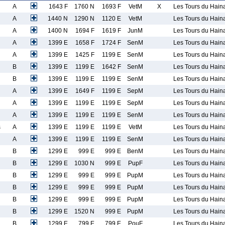
A
1643 F
1760 N
1693 F
VetM
X
Les Tours du Hain
A
1440 N
1290 N
1120 E
VetM
Les Tours du Hain
A
1400 N
1694 F
1619 F
JunM
Les Tours du Hain
A
1399 E
1658 F
1724 F
SenM
Les Tours du Hain
A
1399 E
1425 F
1199 E
SenM
Les Tours du Hain
B
1399 E
1199 E
1642 F
SenM
Les Tours du Hain
B
1399 E
1199 E
1199 E
SenM
Les Tours du Hain
A
1399 E
1649 F
1199 E
SepM
Les Tours du Hain
A
1399 E
1199 E
1199 E
SepM
Les Tours du Hain
A
1399 E
1199 E
1199 E
SenM
Les Tours du Hain
s
A
1399 E
1199 E
1199 E
VetM
Les Tours du Hain
A
1399 E
1199 E
1199 E
SenM
Les Tours du Hain
B
1299 E
999 E
999 E
BenM
Les Tours du Hain
B
1299 E
1030 N
999 E
PupF
Les Tours du Hain
B
1299 E
999 E
999 E
PupM
Les Tours du Hain
B
1299 E
999 E
999 E
PupM
Les Tours du Hain
B
1299 E
999 E
999 E
PupM
Les Tours du Hain
B
1299 E
1520 N
999 E
PupM
Les Tours du Hain
B
1299 E
799 E
799 E
PouF
Les Tours du Hain