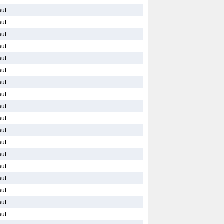
aut
aut
aut
aut
aut
aut
aut
aut
aut
aut
aut
aut
aut
aut
aut
aut
aut
aut