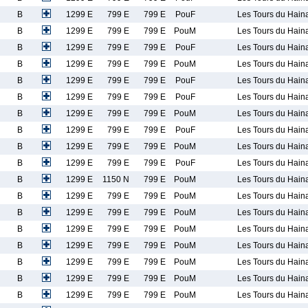
B
1299 E
799 E
799 E
PouF
Les Tours du Hain
B
1299 E
799 E
799 E
PouM
Les Tours du Hain
B
1299 E
799 E
799 E
PouF
Les Tours du Hain
B
1299 E
799 E
799 E
PouM
Les Tours du Hain
B
1299 E
799 E
799 E
PouF
Les Tours du Hain
B
1299 E
799 E
799 E
PouF
Les Tours du Hain
B
1299 E
799 E
799 E
PouM
Les Tours du Hain
B
1299 E
799 E
799 E
PouF
Les Tours du Hain
B
1299 E
799 E
799 E
PouM
Les Tours du Hain
B
1299 E
799 E
799 E
PouF
Les Tours du Hain
B
1299 E
1150 N
799 E
PouM
Les Tours du Hain
B
1299 E
799 E
799 E
PouM
Les Tours du Hain
B
1299 E
799 E
799 E
PouM
Les Tours du Hain
B
1299 E
799 E
799 E
PouM
Les Tours du Hain
B
1299 E
799 E
799 E
PouM
Les Tours du Hain
B
1299 E
799 E
799 E
PouM
Les Tours du Hain
B
1299 E
799 E
799 E
PouM
Les Tours du Hain
B
1299 E
799 E
799 E
PouM
Les Tours du Hain