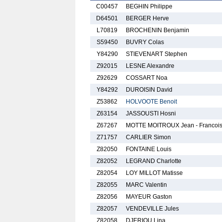
C00457
BEGHIN Philippe
D64501
BERGER Herve
L70819
BROCHENIN Benjamin
S59450
BUVRY Colas
Y84290
STIEVENART Stephen
Z92015
LESNE Alexandre
Z92629
COSSART Noa
Y84292
DUROISIN David
Z53862
HOLVOOTE Benoit
Z63154
JASSOUSTI Hosni
Z67267
MOTTE MOITROUX Jean - Francoi
Z71757
CARLIER Simon
Z82050
FONTAINE Louis
Z82052
LEGRAND Charlotte
Z82054
LOY MILLOT Matisse
Z82055
MARC Valentin
Z82056
MAYEUR Gaston
Z82057
VENDEVILLE Jules
Z82058
DJERIOU Lina