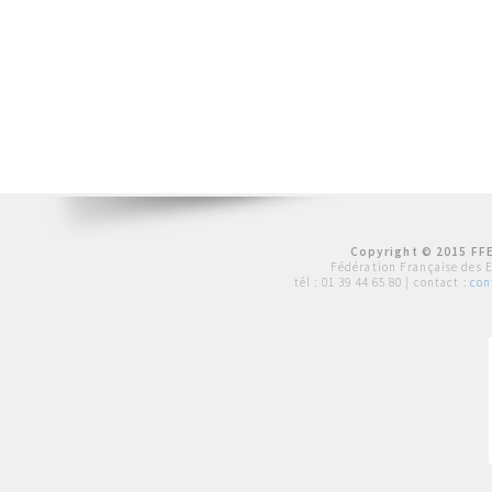
Copyright © 2015 FFE
Fédération Française des 
tél :
01 39 44 65 80
| contact :
con