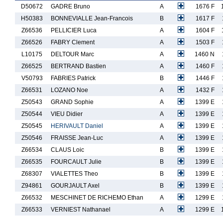
D50672
GADRE Bruno
A
1676 F
H50383
BONNEVIALLE Jean-Francois
B
1617 F
Z66536
PELLICIER Luca
A
1604 F
Z66526
FABRY Clement
A
1503 F
L10175
DELTOUR Marc
A
1460 N
Z66525
BERTRAND Bastien
A
1460 F
V50793
FABRIES Patrick
B
1446 F
Z66531
LOZANO Noe
A
1432 F
Z50543
GRAND Sophie
A
1399 E
Z50544
VIEU Didier
A
1399 E
Z50545
HERIVAULT Daniel
A
1399 E
Z50546
FRAISSE Jean-Luc
A
1399 E
Z66534
CLAUS Loic
B
1399 E
Z66535
FOURCAULT Julie
B
1399 E
Z68307
VIALETTES Theo
B
1399 E
Z94861
GOURJAULT Axel
B
1399 E
Z66532
MESCHINET DE RICHEMO Ethan
A
1299 E
Z66533
VERNIEST Nathanael
A
1299 E