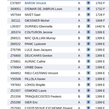
C57607
BARON Vincent
A
1763 F
S69051
D'EIMAR DE JABRUN Louis
B
1732 F
V67544
NIVET Gael
A
1728 F
J02111
GIESSNER Michel
A
1608 F
L00357
DURRIEU Etiennette
B
1440 N
J05374
COUTURON Jerome
A
1399 E
Z66521
MAC QUILLIAN Murray
B
1399 E
Z66522
PANIC Ljubomir
B
1399 E
Z76799
LULE Jean-Jacques
A
1399 E
Z76800
DEUCHARS Gordon
A
1399 E
Z76801
AURIAC Cathie
B
1399 E
V76064
URIBE Diane
A
1399 E
X84852
RIEU CASTAING Vincent
A
1399 E
Y55506
FILLOLA Xavier
A
1399 E
Y87662
LOHOU Brigitte
B
1399 E
Z51557
OSMOND Laure
B
1399 E
Z51558
TRINQUECOSTES Frederic
B
1399 E
Z55289
GIER Eric
A
1399 E
Z57593
COSTESEQUE EYCHENNE Florent
A
1399 E