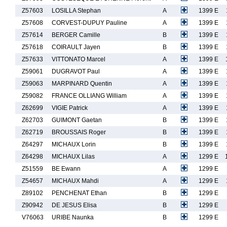
Z57603
LOSILLA Stephan
A
1399 E
Z57608
CORVEST-DUPUY Pauline
A
1399 E
Z57614
BERGER Camille
B
1399 E
Z57618
COIRAULT Jayen
B
1399 E
Z57633
VITTONATO Marcel
A
1399 E
Z59061
DUGRAVOT Paul
A
1399 E
Z59063
MARPINARD Quentin
A
1399 E
Z59082
FRANCE OLLIANG William
A
1399 E
Z62699
VIGIE Patrick
A
1399 E
Z62703
GUIMONT Gaetan
B
1399 E
Z62719
BROUSSAIS Roger
B
1399 E
Z64297
MICHAUX Lorin
B
1399 E
Z64298
MICHAUX Lilas
A
1299 E
Z51559
BE Ewann
A
1299 E
Z54657
MICHAUX Mahdi
A
1299 E
Z89102
PENCHENAT Ethan
B
1299 E
Z90942
DE JESUS Elisa
B
1299 E
V76063
URIBE Naunka
B
1299 E