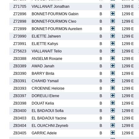
Z71705
VIALLANAIT Jonathan
B
1399 E
Z72896
BONNET-FOURMON Gabin
B
1299 E
Z72898
BONNET-FOURMON Cleo
B
1299 E
Z72899
BONNET-FOURMON Aurelien
B
1299 E
Z73990
ELIETTE Jahwen
B
1299 E
Z73991
ELIETTE Kahys
B
1299 E
Z75623
VIALLANAIT Telio
B
1299 E
Z83388
ANSELMI Roxane
B
1299 E
Z83389
AWAD Janah
B
1299 E
Z83390
BARRY Binta
B
1299 E
Z83391
CHAHID Ysmail
B
1299 E
Z83393
CROENNE Heloise
B
1299 E
Z83397
DOREULI Elene
B
1299 E
Z83398
DOUAT Kelia
B
1299 E
Z83400
EL BADAOUI Sofia
B
1299 E
Z83403
EL BADAOUI Yacine
B
1299 E
Z83404
EL OUACHNI Zeyneb
B
1299 E
Z83405
GARRIC Adele
B
1299 E