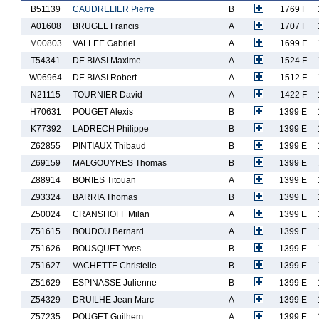
B51139
CAUDRELIER Pierre
B
1769 F
A01608
BRUGEL Francis
A
1707 F
M00803
VALLEE Gabriel
A
1699 F
T54341
DE BIASI Maxime
A
1524 F
W06964
DE BIASI Robert
A
1512 F
N21115
TOURNIER David
A
1422 F
H70631
POUGET Alexis
B
1399 E
K77392
LADRECH Philippe
B
1399 E
Z62855
PINTIAUX Thibaud
B
1399 E
Z69159
MALGOUYRES Thomas
B
1399 E
Z88914
BORIES Titouan
A
1399 E
Z93324
BARRIA Thomas
B
1399 E
Z50024
CRANSHOFF Milan
A
1399 E
Z51615
BOUDOU Bernard
A
1399 E
Z51626
BOUSQUET Yves
B
1399 E
Z51627
VACHETTE Christelle
B
1399 E
Z51629
ESPINASSE Julienne
B
1399 E
Z54329
DRUILHE Jean Marc
A
1399 E
Z57235
POUGET Guilhem
A
1399 E