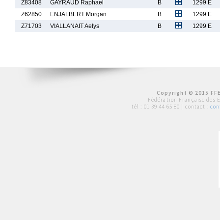
Z83408
GAYRAUD Raphael
B
1299 E
Z62850
ENJALBERT Morgan
B
1299 E
Z71703
VIALLANAIT Aelys
B
1299 E
Copyright © 2015 FFE
Fédération Française des 
tél :
01 39 44 65 80
| contact :
con