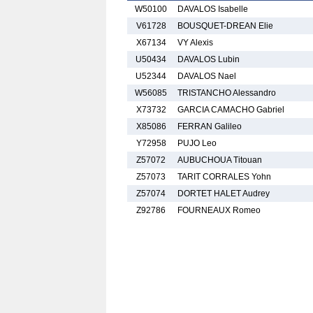
W50100
DAVALOS Isabelle
V61728
BOUSQUET-DREAN Elie
X67134
VY Alexis
U50434
DAVALOS Lubin
U52344
DAVALOS Nael
W56085
TRISTANCHO Alessandro
X73732
GARCIA CAMACHO Gabriel
X85086
FERRAN Galileo
Y72958
PUJO Leo
Z57072
AUBUCHOUA Titouan
Z57073
TARIT CORRALES Yohn
Z57074
DORTET HALET Audrey
Z92786
FOURNEAUX Romeo