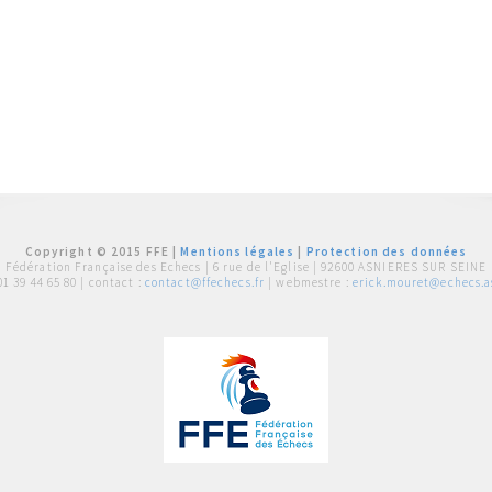
Copyright © 2015 FFE |
Mentions légales
|
Protection des données
Fédération Française des Echecs |
6 rue de l'Eglise | 92600 ASNIERES SUR SEINE
01 39 44 65 80
| contact :
contact@ffechecs.fr
| webmestre :
erick.mouret@echecs.as