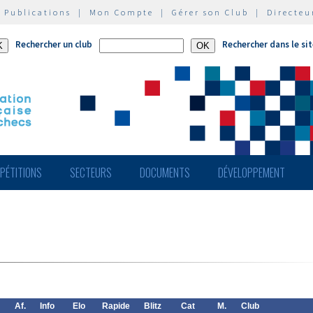
|
Publications
|
Mon Compte
|
Gérer son Club
|
Directeu
Rechercher un club
Rechercher dans le si
PÉTITIONS
SECTEURS
DOCUMENTS
DÉVELOPPEMENT
Af.
Info
Elo
Rapide
Blitz
Cat
M.
Club