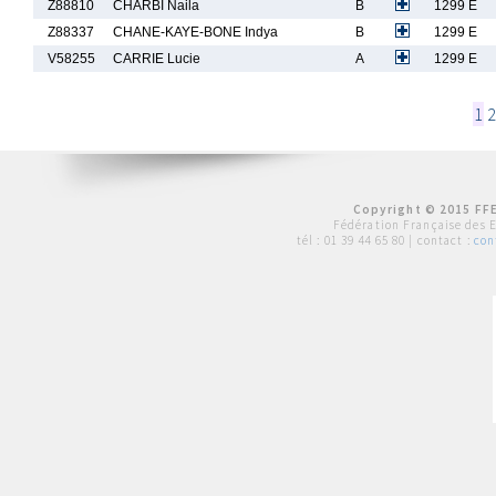
Z88810
CHARBI Naila
B
1299 E
Z88337
CHANE-KAYE-BONE Indya
B
1299 E
V58255
CARRIE Lucie
A
1299 E
1
2
Copyright © 2015 FFE
Fédération Française des 
tél :
01 39 44 65 80
| contact :
con