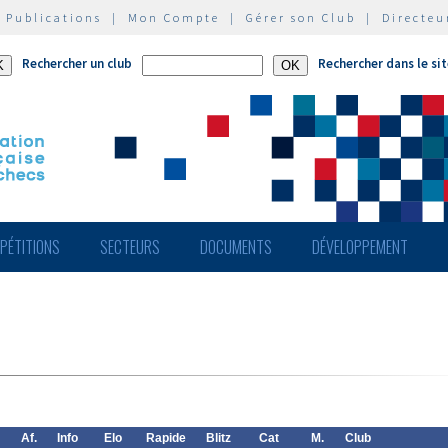
|
Publications
|
Mon Compte
|
Gérer son Club
|
Directeu
Rechercher un club
Rechercher dans le si
PÉTITIONS
SECTEURS
DOCUMENTS
DÉVELOPPEMENT
Af.
Info
Elo
Rapide
Blitz
Cat
M.
Club