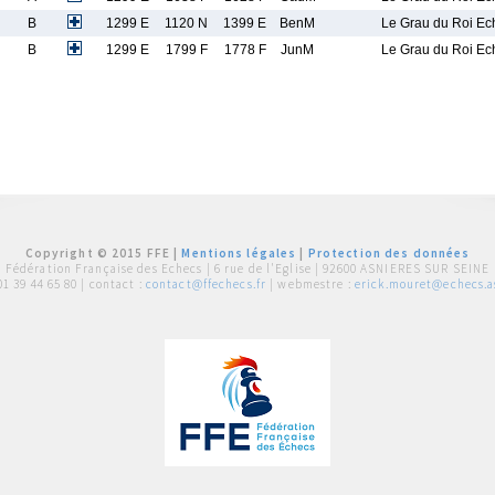
B
1299 E
1120 N
1399 E
BenM
Le Grau du Roi Ec
B
1299 E
1799 F
1778 F
JunM
Le Grau du Roi Ec
Copyright © 2015 FFE |
Mentions légales
|
Protection des données
Fédération Française des Echecs |
6 rue de l'Eglise | 92600 ASNIERES SUR SEINE
01 39 44 65 80
| contact :
contact@ffechecs.fr
| webmestre :
erick.mouret@echecs.as