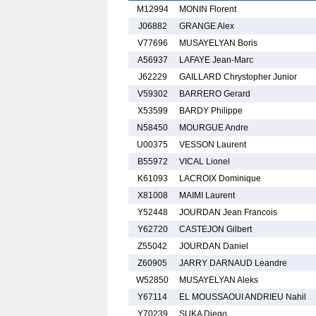
M12994
MONIN Florent
J06882
GRANGE Alex
V77696
MUSAYELYAN Boris
A56937
LAFAYE Jean-Marc
J62229
GAILLARD Chrystopher Junior
V59302
BARRERO Gerard
X53599
BARDY Philippe
N58450
MOURGUE Andre
U00375
VESSON Laurent
B55972
VICAL Lionel
K61093
LACROIX Dominique
X81008
MAIMI Laurent
Y52448
JOURDAN Jean Francois
Y62720
CASTEJON Gilbert
Z55042
JOURDAN Daniel
Z60905
JARRY DARNAUD Leandre
W52850
MUSAYELYAN Aleks
Y67114
EL MOUSSAOUI ANDRIEU Nahil
Y70239
SUKA Diego