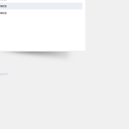
hecs
hecs
so.fr