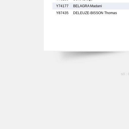
Y74177
BELAGRA Madani
Y87435
DELEUZE-BISSON Thomas
tél :