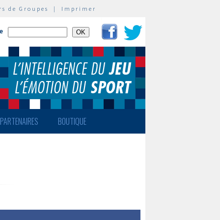
rs de Groupes
|
Imprimer
te
PARTENAIRES
BOUTIQUE