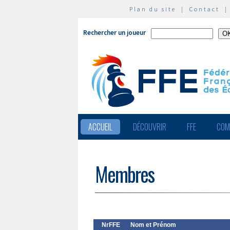
Plan du site
|
Contact
Rechercher un joueur
ACCUEIL
DÉCOUVRIR
FFE
COM
Membres
NrFFE
Nom et Prénom