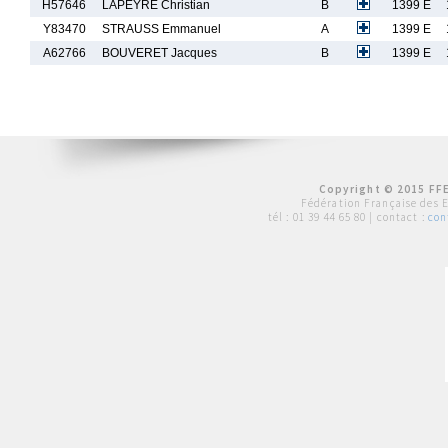
H57646
LAPEYRE Christian
B
1399 E
Y83470
STRAUSS Emmanuel
A
1399 E
A62766
BOUVERET Jacques
B
1399 E
Copyright © 2015 FFE
Fédération Française des 
tél :
01 39 44 65 80
| contact :
con