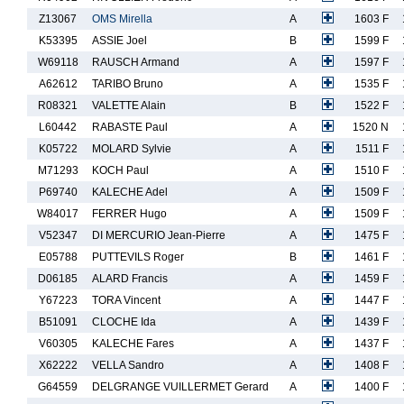
Z13067
OMS Mirella
A
1603 F
K53395
ASSIE Joel
B
1599 F
W69118
RAUSCH Armand
A
1597 F
A62612
TARIBO Bruno
A
1535 F
R08321
VALETTE Alain
B
1522 F
L60442
RABASTE Paul
A
1520 N
K05722
MOLARD Sylvie
A
1511 F
M71293
KOCH Paul
A
1510 F
P69740
KALECHE Adel
A
1509 F
W84017
FERRER Hugo
A
1509 F
V52347
DI MERCURIO Jean-Pierre
A
1475 F
E05788
PUTTEVILS Roger
B
1461 F
D06185
ALARD Francis
A
1459 F
Y67223
TORA Vincent
A
1447 F
B51091
CLOCHE Ida
A
1439 F
V60305
KALECHE Fares
A
1437 F
X62222
VELLA Sandro
A
1408 F
G64559
DELGRANGE VUILLERMET Gerard
A
1400 F