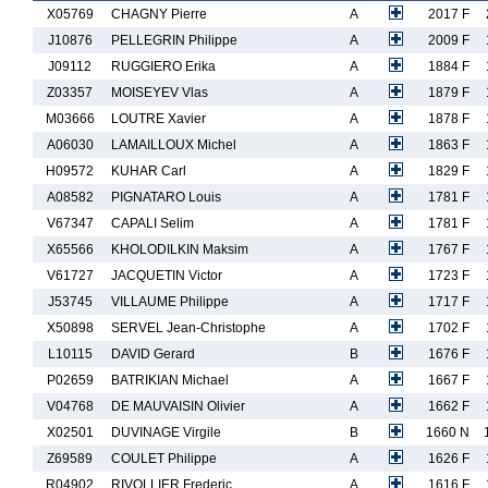
X05769
CHAGNY Pierre
A
2017 F
J10876
PELLEGRIN Philippe
A
2009 F
J09112
RUGGIERO Erika
A
1884 F
Z03357
MOISEYEV Vlas
A
1879 F
M03666
LOUTRE Xavier
A
1878 F
A06030
LAMAILLOUX Michel
A
1863 F
H09572
KUHAR Carl
A
1829 F
A08582
PIGNATARO Louis
A
1781 F
V67347
CAPALI Selim
A
1781 F
X65566
KHOLODILKIN Maksim
A
1767 F
V61727
JACQUETIN Victor
A
1723 F
J53745
VILLAUME Philippe
A
1717 F
X50898
SERVEL Jean-Christophe
A
1702 F
L10115
DAVID Gerard
B
1676 F
P02659
BATRIKIAN Michael
A
1667 F
V04768
DE MAUVAISIN Olivier
A
1662 F
X02501
DUVINAGE Virgile
B
1660 N
Z69589
COULET Philippe
A
1626 F
R04902
RIVOLLIER Frederic
A
1616 F