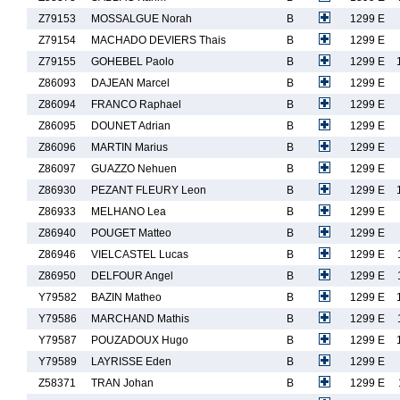
Z79153
MOSSALGUE Norah
B
1299 E
Z79154
MACHADO DEVIERS Thais
B
1299 E
Z79155
GOHEBEL Paolo
B
1299 E
Z86093
DAJEAN Marcel
B
1299 E
Z86094
FRANCO Raphael
B
1299 E
Z86095
DOUNET Adrian
B
1299 E
Z86096
MARTIN Marius
B
1299 E
Z86097
GUAZZO Nehuen
B
1299 E
Z86930
PEZANT FLEURY Leon
B
1299 E
Z86933
MELHANO Lea
B
1299 E
Z86940
POUGET Matteo
B
1299 E
Z86946
VIELCASTEL Lucas
B
1299 E
Z86950
DELFOUR Angel
B
1299 E
Y79582
BAZIN Matheo
B
1299 E
Y79586
MARCHAND Mathis
B
1299 E
Y79587
POUZADOUX Hugo
B
1299 E
Y79589
LAYRISSE Eden
B
1299 E
Z58371
TRAN Johan
B
1299 E