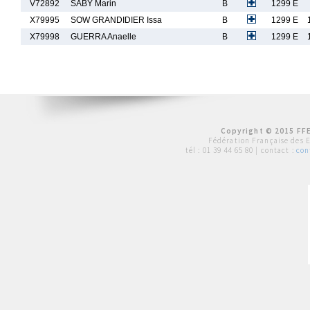
V72892
SABY Marin
B
1299 E
X79995
SOW GRANDIDIER Issa
B
1299 E
X79998
GUERRA Anaelle
B
1299 E
Copyright © 2015 FFE
Fédération Française des 
tél :
01 39 44 65 80
| contact :
con