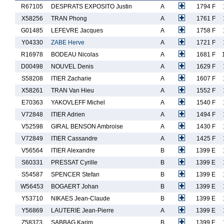
R67105
DESPRATS EXPOSITO Justin
A
1794 F
X58256
TRAN Phong
A
1761 F
G01485
LEFEVRE Jacques
A
1758 F
Y04330
ZABE Herve
A
1721 F
R16978
BODEAU Nicolas
A
1681 F
D00498
NOUVEL Denis
A
1629 F
S58208
ITIER Zacharie
A
1607 F
X58261
TRAN Van Hieu
A
1552 F
E70363
YAKOVLEFF Michel
A
1540 F
V72848
ITIER Adrien
A
1494 F
V52598
GIRAL BENSON Ambroise
A
1430 F
V72849
ITIER Cassandre
A
1425 F
V56564
ITIER Alexandre
B
1399 E
S60331
PRESSAT Cyrille
B
1399 E
S54587
SPENCER Stefan
B
1399 E
W56453
BOGAERT Johan
B
1399 E
Y53710
NIKAES Jean-Claude
B
1399 E
Y56869
LAUTERIE Jean-Pierre
A
1399 E
Z58373
SABBAG Karim
B
1399 E