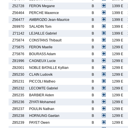
Z52728
FERON Megane
B
1399 E
Z56464
PERCHE Maxence
B
1399 E
Z56477
AMBROZIO Jean-Maurice
B
1399 E
Z69970
SALADIN Tom
B
1399 E
Z71142
LEJAILLE Gabriel
B
1399 E
Z75874
CONSTANS Thibault
B
1299 E
Z75875
FERON Maelle
B
1299 E
Z75876
BOURASS Adam
B
1299 E
Z81996
CAGNEUX Lucie
B
1299 E
Z82001
NOBLE BATAILLE Kyllian
B
1299 E
Z85230
CLAIN Ludovik
B
1299 E
Z85231
PICCOLI Matheo
B
1299 E
Z85232
LECOMTE Gabriel
B
1299 E
Z85235
BARBIER Aiden
B
1299 E
Z85236
ZIYATI Mohamed
B
1299 E
Z85237
POULIN Nathan
B
1299 E
Z85238
HORNUNG Gaetan
B
1299 E
Z85239
PAYET Owen
B
1299 E