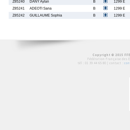
Z85240
DANY Aylan
B
1299 E
Z85241
ADEOTI Sana
B
1299 E
Z85242
GUILLAUME Sophia
B
1299 E
Copyright © 2015 FFE
Fédération Française des 
tél :
01 39 44 65 80
| contact :
con