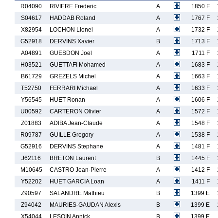
R04090
RIVIERE Frederic
A
1850 F
S04617
HADDAB Roland
A
1767 F
X82954
LOCHON Lionel
A
1732 F
G52918
DERVINS Xavier
B
1713 F
A04891
GUESDON Joel
A
1711 F
H03521
GUETTAFI Mohamed
A
1683 F
B61729
GREZELS Michel
A
1663 F
T52750
FERRARI Michael
A
1633 F
Y56545
HUET Ronan
A
1606 F
U00592
CARTERON Olivier
A
1572 F
Z01883
ADIBA Jean-Claude
A
1548 F
R09787
GUILLE Gregory
A
1538 F
G52916
DERVINS Stephane
A
1481 F
J62116
BRETON Laurent
B
1445 F
M10645
CASTRO Jean-Pierre
A
1412 F
Y52202
HUET GARCIA Loan
A
1411 F
Z90597
SALANDRE Mathieu
B
1399 E
Z94042
MAURIES-GAUDAN Alexis
B
1399 E
X54044
LESOIN Annick
B
1399 E