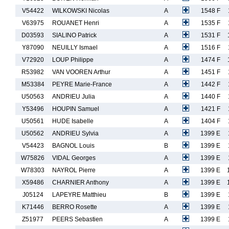
V54422
WILKOWSKI Nicolas
A
1548 F
V63975
ROUANET Henri
A
1535 F
D03593
SIALINO Patrick
A
1531 F
Y87090
NEUILLY Ismael
A
1516 F
V72920
LOUP Philippe
A
1474 F
R53982
VAN VOOREN Arthur
A
1451 F
M53384
PEYRE Marie-France
A
1442 F
U50563
ANDRIEU Julia
A
1440 F
Y53496
HOUPIN Samuel
A
1421 F
U50561
HUDE Isabelle
A
1404 F
U50562
ANDRIEU Sylvia
A
1399 E
V54423
BAGNOL Louis
B
1399 E
W75826
VIDAL Georges
A
1399 E
W78303
NAYROL Pierre
A
1399 E
X59486
CHARNIER Anthony
A
1399 E
J05124
LAPEYRE Matthieu
B
1399 E
K71446
BERRO Rosette
A
1399 E
Z51977
PEERS Sebastien
A
1399 E