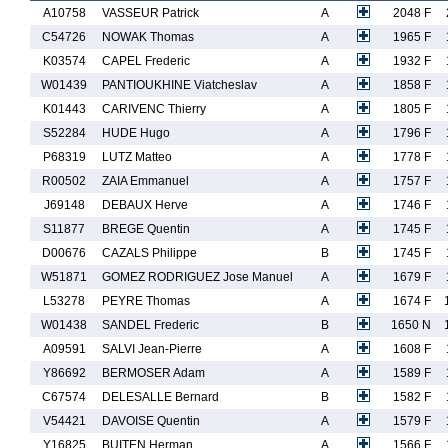
A10758
VASSEUR Patrick
A
2048 F
C54726
NOWAK Thomas
A
1965 F
K03574
CAPEL Frederic
A
1932 F
W01439
PANTIOUKHINE Viatcheslav
A
1858 F
K01443
CARIVENC Thierry
A
1805 F
S52284
HUDE Hugo
A
1796 F
P68319
LUTZ Matteo
A
1778 F
R00502
ZAIA Emmanuel
A
1757 F
J69148
DEBAUX Herve
A
1746 F
S11877
BREGE Quentin
A
1745 F
D00676
CAZALS Philippe
B
1745 F
W51871
GOMEZ RODRIGUEZ Jose Manuel
A
1679 F
L53278
PEYRE Thomas
A
1674 F
W01438
SANDEL Frederic
B
1650 N
A09591
SALVI Jean-Pierre
A
1608 F
Y86692
BERMOSER Adam
A
1589 F
C67574
DELESALLE Bernard
B
1582 F
V54421
DAVOISE Quentin
A
1579 F
Y16825
BUITEN Herman
A
1566 F