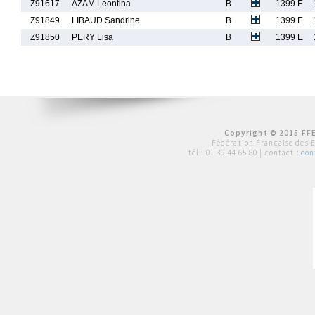
Z91617
AZAM Leontina
B
1399 E
Z91849
LIBAUD Sandrine
B
1399 E
Z91850
PERY Lisa
B
1399 E
Copyright © 2015 FFE
Fédération Française des 
tél :
01 39 44 65 80
| contact :
con