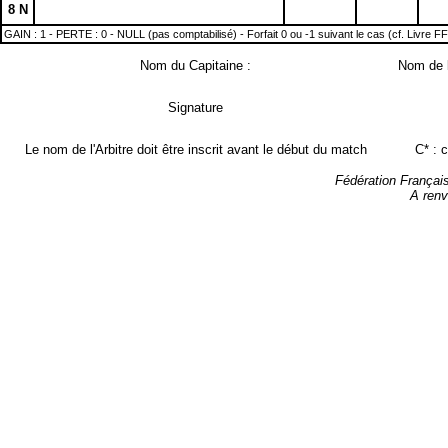
8 N
GAIN : 1 - PERTE : 0 - NULL (pas comptabilisé) - Forfait 0 ou -1 suivant le cas (cf. Livre F
Nom du Capitaine :
Nom de l
Signature
Le nom de l'Arbitre doit être inscrit avant le début du match
C* : 
Fédération Françai
A renv