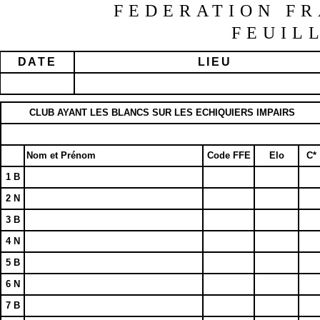
FEDERATION FR
FEUIL
DATE
LIEU
CLUB AYANT LES BLANCS SUR LES ECHIQUIERS IMPAIRS
Nom et Prénom
Code FFE
Elo
C*
1 B
2 N
3 B
4 N
5 B
6 N
7 B