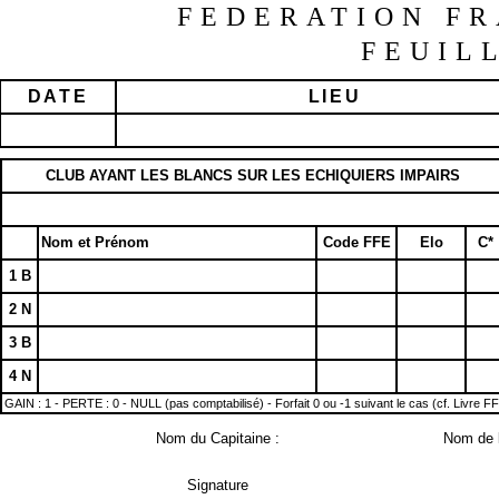
FEDERATION FR
FEUIL
DATE
LIEU
CLUB AYANT LES BLANCS SUR LES ECHIQUIERS IMPAIRS
Nom et Prénom
Code FFE
Elo
C*
1 B
2 N
3 B
4 N
GAIN : 1 - PERTE : 0 - NULL (pas comptabilisé) - Forfait 0 ou -1 suivant le cas (cf. Livre F
Nom du Capitaine :
Nom de l
Signature