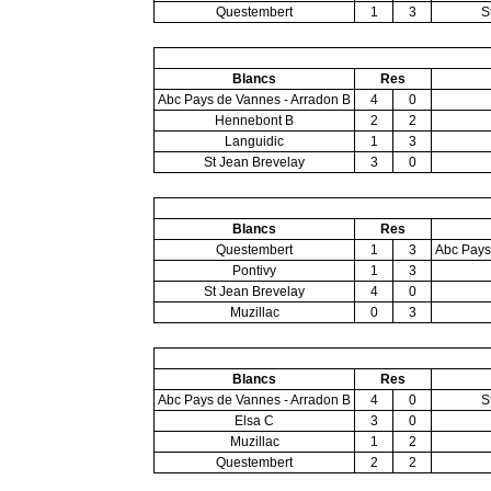
Questembert
1
3
S
Blancs
Res
Abc Pays de Vannes - Arradon B
4
0
Hennebont B
2
2
Languidic
1
3
St Jean Brevelay
3
0
Blancs
Res
Questembert
1
3
Abc Pays
Pontivy
1
3
St Jean Brevelay
4
0
Muzillac
0
3
Blancs
Res
Abc Pays de Vannes - Arradon B
4
0
S
Elsa C
3
0
Muzillac
1
2
Questembert
2
2