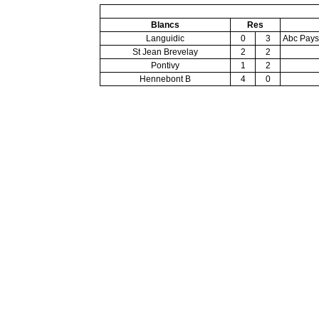
Blancs
Res
Languidic
0
3
Abc Pays
St Jean Brevelay
2
2
Pontivy
1
2
Hennebont B
4
0