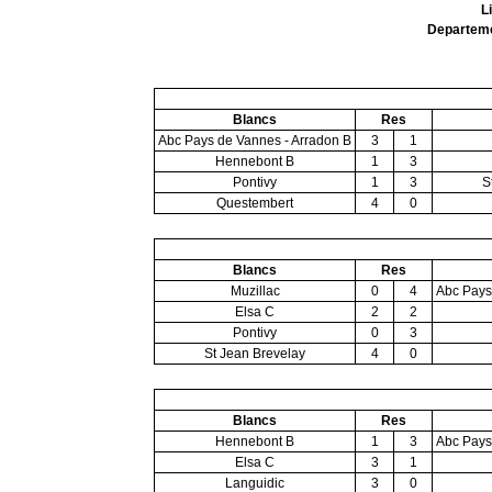
L
Departeme
Blancs
Res
Abc Pays de Vannes - Arradon B
3
1
Hennebont B
1
3
Pontivy
1
3
S
Questembert
4
0
Blancs
Res
Muzillac
0
4
Abc Pays
Elsa C
2
2
Pontivy
0
3
St Jean Brevelay
4
0
Blancs
Res
Hennebont B
1
3
Abc Pays
Elsa C
3
1
Languidic
3
0