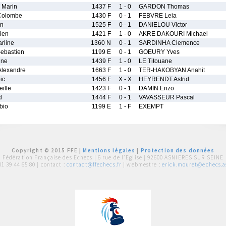
Marin
1437 F
1 - 0
GARDON Thomas
olombe
1430 F
0 - 1
FEBVRE Leia
en
1525 F
0 - 1
DANIELOU Victor
ien
1421 F
1 - 0
AKRE DAKOURI Michael
rline
1360 N
0 - 1
SARDINHA Clemence
ebastien
1199 E
0 - 1
GOEURY Yves
ine
1439 F
1 - 0
LE Titouane
lexandre
1663 F
1 - 0
TER-HAKOBYAN Anahit
ic
1456 F
X - X
HEYRENDT Astrid
ille
1423 F
0 - 1
DAMIN Enzo
d
1444 F
0 - 1
VAVASSEUR Pascal
bio
1199 E
1 - F
EXEMPT
Copyright © 2015 FFE |
Mentions légales
|
Protection des données
Fédération Française des Echecs |
6 rue de l'Eglise | 92600 ASNIERES SUR SEINE
01 39 44 65 80
| contact :
contact@ffechecs.fr
| webmestre :
erick.mouret@echecs.as