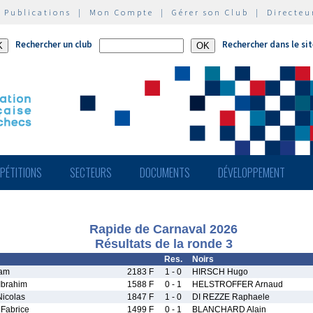
|
Publications
|
Mon Compte
|
Gérer son Club
|
Directeu
Rechercher un club
Rechercher dans le si
PÉTITIONS
SECTEURS
DOCUMENTS
DÉVELOPPEMENT
Rapide de Carnaval 2026
Résultats de la ronde 3
Res.
Noirs
am
2183 F
1 - 0
HIRSCH Hugo
brahim
1588 F
0 - 1
HELSTROFFER Arnaud
icolas
1847 F
1 - 0
DI REZZE Raphaele
Fabrice
1499 F
0 - 1
BLANCHARD Alain