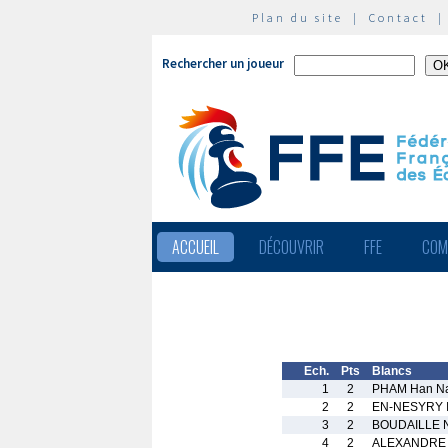
Plan du site
|
Contact
Rechercher un joueur
ACCUEIL
DÉCOUVRIR
FFE
COM
Ech.
Pts
Blancs
1
2
PHAM Han N
2
2
EN-NESYRY I
3
2
BOUDAILLE N
4
2
ALEXANDRE 