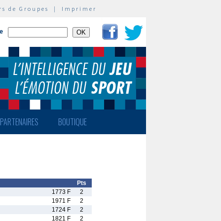
rs de Groupes
|
Imprimer
te
PARTENAIRES
BOUTIQUE
Pts
1773 F
2
1971 F
2
1724 F
2
1821 F
2