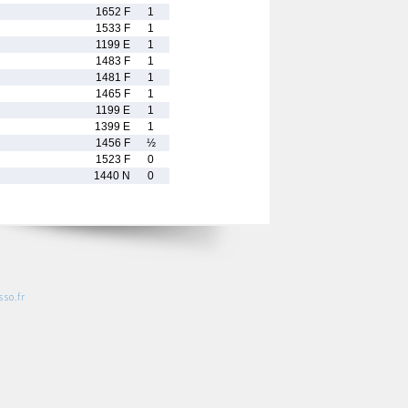
1652 F
1
1533 F
1
1199 E
1
1483 F
1
1481 F
1
1465 F
1
1199 E
1
1399 E
1
1456 F
½
1523 F
0
1440 N
0
so.fr