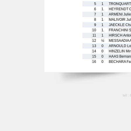
5
1
TRONQUART 
6
1
HEYRENDT C
7
1
ARMENI Juli
8
1
MALIVOIR Jul
9
1
JAECKLE Cha
10
1
FRANCHINI S
11
1
HIRSCH Anto
12
½
MESSAADIA A
13
0
ARNOULD Lo
14
0
HINZELIN Mire
15
0
HAAS Bernar
16
0
BECHARA Fa
tél :