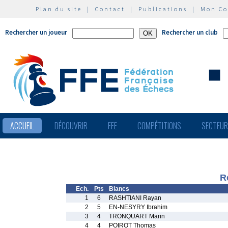
Plan du site
|
Contact
|
Publications
|
Mon C
Rechercher un joueur
Rechercher un club
ACCUEIL
DÉCOUVRIR
FFE
COMPÉTITIONS
SECTEU
R
Ech.
Pts
Blancs
1
6
RASHTIANI Rayan
2
5
EN-NESYRY Ibrahim
3
4
TRONQUART Marin
4
4
POIROT Thomas