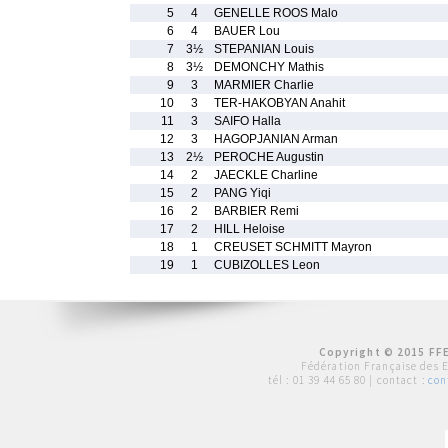
5
4
GENELLE ROOS Malo
6
4
BAUER Lou
7
3½
STEPANIAN Louis
8
3½
DEMONCHY Mathis
9
3
MARMIER Charlie
10
3
TER-HAKOBYAN Anahit
11
3
SAIFO Halla
12
3
HAGOPJANIAN Arman
13
2½
PEROCHE Augustin
14
2
JAECKLE Charline
15
2
PANG Yiqi
16
2
BARBIER Remi
17
2
HILL Heloise
18
1
CREUSET SCHMITT Mayron
19
1
CUBIZOLLES Leon
Copyright © 2015 FFE
Fédération Française des 
tél :
01 39 44 65 80
| contact :
con