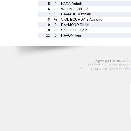
5
1
KADA Rabah
6
1
WALINE Baptiste
7
1
DAVIAUD Matthieu
8
½
VIOL-BOURDAIS Aymeric
9
0
RAYMOND Didier
10
0
SALLETTE Alain
11
0
RAVON Tom
Copyright © 2015 FFE
Fédération Française des 
tél :
01 39 44 65 80
| contact :
con