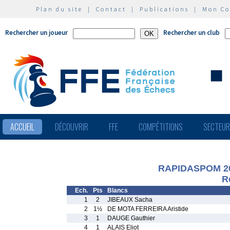
Plan du site
|
Contact
|
Publications
|
Mon C
Rechercher un joueur
Rechercher un club
ACCUEIL
DÉCOUVRIR
FFE
COMPÉTITIONS
SECTEU
RAPIDASPOM 20
R
Ech.
Pts
Blancs
1
2
JIBEAUX Sacha
2
1½
DE MOTA FERREIRA Aristide
3
1
DAUGE Gauthier
4
1
ALAIS Eliot