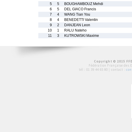
5
5
BOUGHAMBOUZ Mehdi
6
5
DEL GIACO Francis
7
4
WANG Tian You
8
4
BENEDETTI Valentin
9
2
DANJEAN Leon
10
1
RALU Nateho
11
3
KUTROWSKI Maxime
Copyright © 2015 FFE
Fédération Française des 
tél :
01 39 44 65 80
| contact :
con