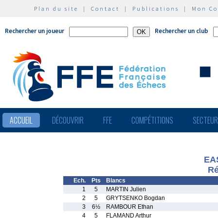
Plan du site
|
Contact
|
Publications
|
Mon C
Rechercher un joueur
Rechercher un club
ACCUEIL
DÉCOUVRIR
FFE
COMPÉTITIONS
SECTEU
EA
Ré
Ech.
Pts
Blancs
1
5
MARTIN Julien
2
5
GRYTSENKO Bogdan
3
6½
RAMBOUR Ethan
4
5
FLAMAND Arthur