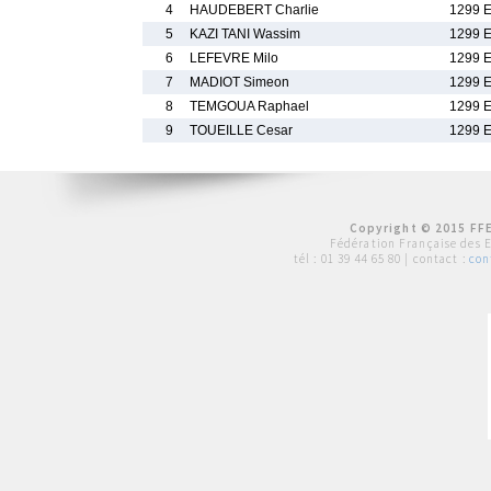
4
HAUDEBERT Charlie
1299 
5
KAZI TANI Wassim
1299 
6
LEFEVRE Milo
1299 
7
MADIOT Simeon
1299 
8
TEMGOUA Raphael
1299 
9
TOUEILLE Cesar
1299 
Copyright © 2015 FFE
Fédération Française des 
tél :
01 39 44 65 80
| contact :
con