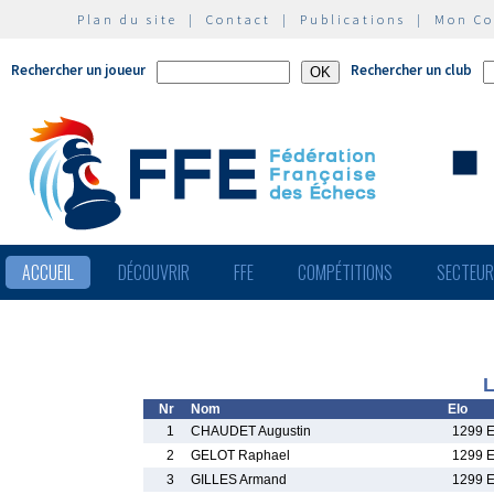
Plan du site
|
Contact
|
Publications
|
Mon C
Rechercher un joueur
Rechercher un club
ACCUEIL
DÉCOUVRIR
FFE
COMPÉTITIONS
SECTEU
L
Nr
Nom
Elo
1
CHAUDET Augustin
1299 
2
GELOT Raphael
1299 
3
GILLES Armand
1299 