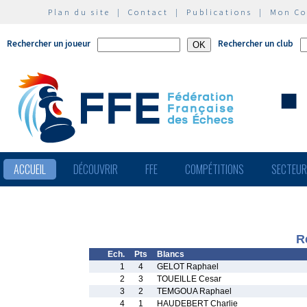
Plan du site
|
Contact
|
Publications
|
Mon C
Rechercher un joueur
Rechercher un club
ACCUEIL
DÉCOUVRIR
FFE
COMPÉTITIONS
SECTEU
R
Ech.
Pts
Blancs
1
4
GELOT Raphael
2
3
TOUEILLE Cesar
3
2
TEMGOUA Raphael
4
1
HAUDEBERT Charlie