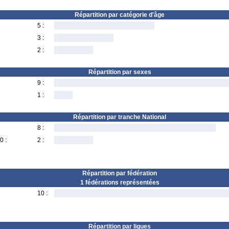
Répartition par catégorie d'âge
5 :
3 :
2 :
Répartition par sexes
9 :
1 :
Répartition par tranche National
8 :
0 :
2 :
Répartition par fédération
1 fédérations représentées
10 :
Répartition par ligues