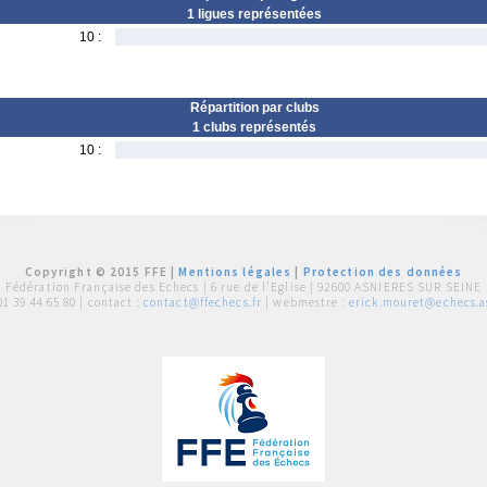
1 ligues représentées
10 :
Répartition par clubs
1 clubs représentés
10 :
Copyright © 2015 FFE |
Mentions légales
|
Protection des données
Fédération Française des Echecs |
6 rue de l'Eglise | 92600 ASNIERES SUR SEINE
01 39 44 65 80
| contact :
contact@ffechecs.fr
| webmestre :
erick.mouret@echecs.as