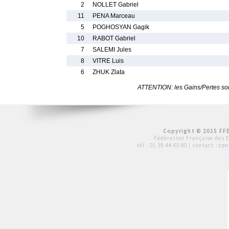
2
NOLLET Gabriel
11
PENA Marceau
5
POGHOSYAN Gagik
10
RABOT Gabriel
7
SALEMI Jules
8
VITRE Luis
6
ZHUK Zlata
ATTENTION: les Gains/Pertes sont
Copyright © 2015 FFE
Fédération Française des 
tél :
01 39 44 65 80
| contact :
con