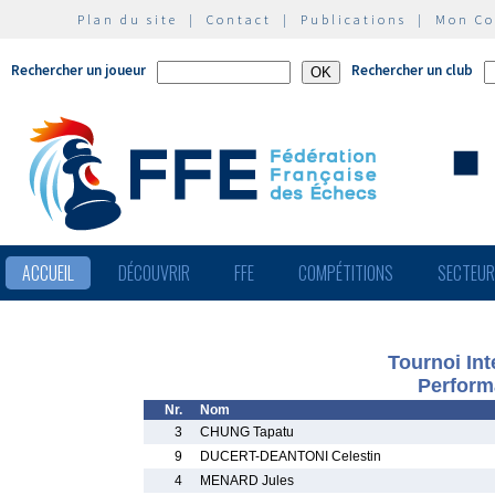
Plan du site
|
Contact
|
Publications
|
Mon C
Rechercher un joueur
Rechercher un club
ACCUEIL
DÉCOUVRIR
FFE
COMPÉTITIONS
SECTEU
Tournoi In
Perform
Nr.
Nom
3
CHUNG Tapatu
9
DUCERT-DEANTONI Celestin
4
MENARD Jules