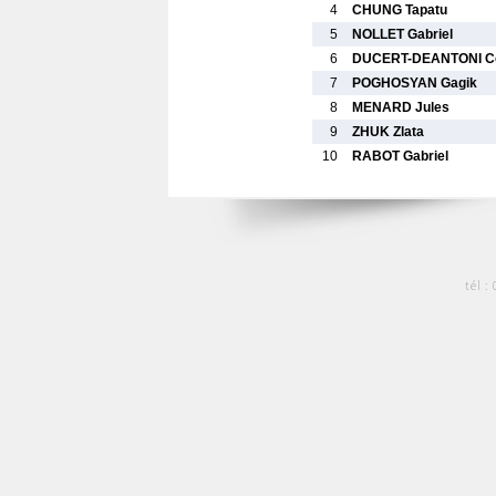
4
CHUNG Tapatu
5
NOLLET Gabriel
6
DUCERT-DEANTONI Ce
7
POGHOSYAN Gagik
8
MENARD Jules
9
ZHUK Zlata
10
RABOT Gabriel
tél :