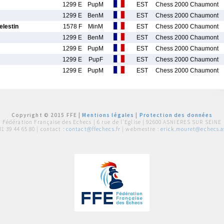
1299 E
PupM
EST
Chess 2000 Chaumont
1299 E
BenM
EST
Chess 2000 Chaumont
lestin
1578 F
MinM
EST
Chess 2000 Chaumont
1299 E
BenM
EST
Chess 2000 Chaumont
1299 E
PupM
EST
Chess 2000 Chaumont
1299 E
PupF
EST
Chess 2000 Chaumont
1299 E
PupM
EST
Chess 2000 Chaumont
Copyright © 2015 FFE |
Mentions légales
|
Protection des données
Fédération Française des Echecs |
6 rue de l'Eglise | 92600 ASNIERES SUR SEINE
01 39 44 65 80
| contact :
contact@ffechecs.fr
| webmestre :
erick.mouret@echecs.as