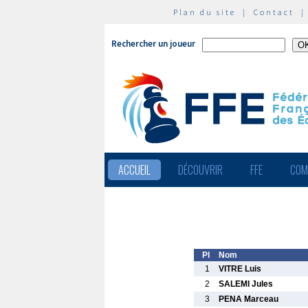
Plan du site
|
Contact
Rechercher un joueur
ACCUEIL
DÉCOUVRIR
FFE
COM
Pl
Nom
1
VITRE Luis
2
SALEMI Jules
3
PENA Marceau