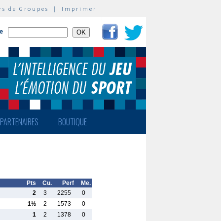
rs de Groupes
|
Imprimer
te
PARTENAIRES
BOUTIQUE
Pts
Cu.
Perf
Me.
2
3
2255
0
1½
2
1573
0
1
2
1378
0