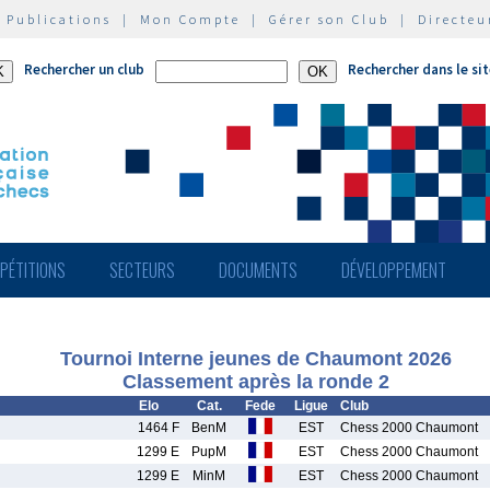
|
Publications
|
Mon Compte
|
Gérer son Club
|
Directeu
Rechercher un club
Rechercher dans le si
PÉTITIONS
SECTEURS
DOCUMENTS
DÉVELOPPEMENT
Tournoi Interne jeunes de Chaumont 2026
Classement après la ronde 2
Elo
Cat.
Fede
Ligue
Club
1464 F
BenM
EST
Chess 2000 Chaumont
1299 E
PupM
EST
Chess 2000 Chaumont
1299 E
MinM
EST
Chess 2000 Chaumont