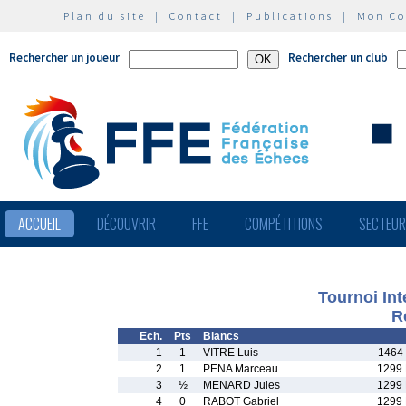
Plan du site
|
Contact
|
Publications
|
Mon C
Rechercher un joueur
Rechercher un club
ACCUEIL
DÉCOUVRIR
FFE
COMPÉTITIONS
SECTEU
Tournoi In
R
Ech.
Pts
Blancs
1
1
VITRE Luis
1464
2
1
PENA Marceau
1299
3
½
MENARD Jules
1299
4
0
RABOT Gabriel
1299