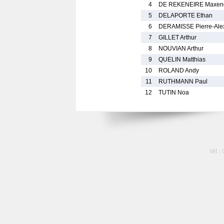
4
DE REKENEIRE Maxen
5
DELAPORTE Ethan
6
DERAMISSE Pierre-Ale
7
GILLET Arthur
8
NOUVIAN Arthur
9
QUELIN Matthias
10
ROLAND Andy
11
RUTHMANN Paul
12
TUTIN Noa
tél :