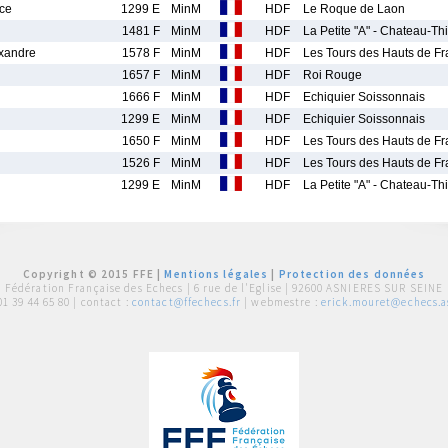
ce
1299 E
MinM
HDF
Le Roque de Laon
1481 F
MinM
HDF
La Petite "A" - Chateau-Thi
xandre
1578 F
MinM
HDF
Les Tours des Hauts de Fr
1657 F
MinM
HDF
Roi Rouge
1666 F
MinM
HDF
Echiquier Soissonnais
1299 E
MinM
HDF
Echiquier Soissonnais
1650 F
MinM
HDF
Les Tours des Hauts de Fr
1526 F
MinM
HDF
Les Tours des Hauts de Fr
1299 E
MinM
HDF
La Petite "A" - Chateau-Thi
Copyright © 2015 FFE |
Mentions légales
|
Protection des données
Fédération Française des Echecs |
6 rue de l'Eglise | 92600 ASNIERES SUR SEINE
01 39 44 65 80
| contact :
contact@ffechecs.fr
| webmestre :
erick.mouret@echecs.as