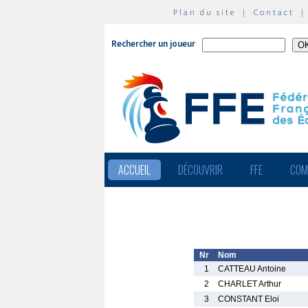
Plan du site
|
Contact
Rechercher un joueur
ACCUEIL
DÉCOUVRIR
FFE
COM
Nr
Nom
1
CATTEAU Antoine
2
CHARLET Arthur
3
CONSTANT Eloi