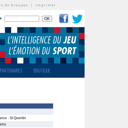
rs de Groupes
|
Imprimer
te
PARTENAIRES
BOUTIQUE
ance - St Quentin
erry