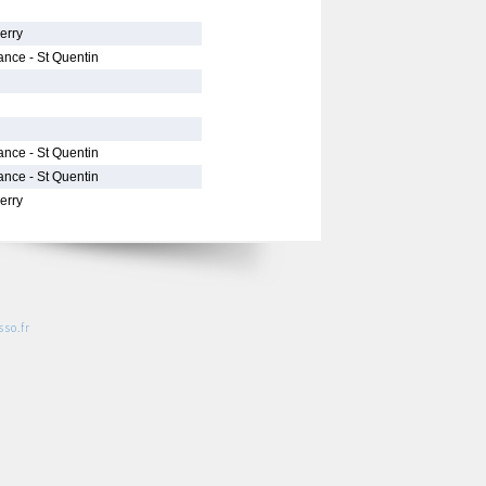
erry
ance - St Quentin
ance - St Quentin
ance - St Quentin
erry
so.fr