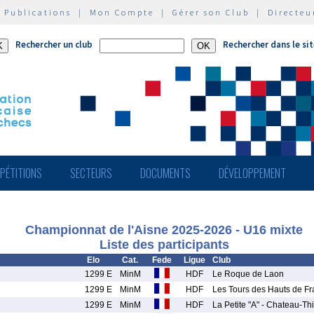
|
Publications
|
Mon Compte
|
Gérer son Club
|
Directeu
Rechercher un club
Rechercher dans le si
PÉTITIONS
SECTEURS
DOCUMENTS
DÉVELOPPEMENT
Championnat de l'Aisne 2025-2026 - U16 mixte
Liste des participants
Elo
Cat.
Fede
Ligue
Club
1299 E
MinM
HDF
Le Roque de Laon
1299 E
MinM
HDF
Les Tours des Hauts de Fr
1299 E
MinM
HDF
La Petite "A" - Chateau-Thi