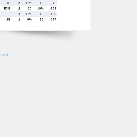
- 1B
2
11½
12
-72
EXE
2
10
10½
-193
1
11½
12
-120
- 2B
1
9½
10
-677
so.fr