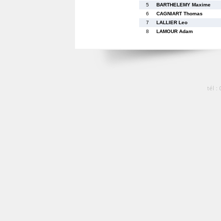
5
BARTHELEMY Maxime
6
CAGNIART Thomas
7
LALLIER Leo
8
LAMOUR Adam
tél :