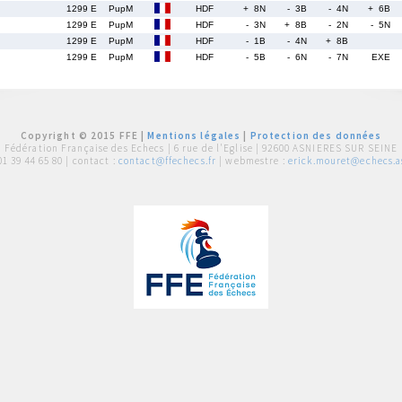
1299 E
PupM
HDF
+ 8N
- 3B
- 4N
+ 6B
1299 E
PupM
HDF
- 3N
+ 8B
- 2N
- 5N
1299 E
PupM
HDF
- 1B
- 4N
+ 8B
1299 E
PupM
HDF
- 5B
- 6N
- 7N
EXE
Copyright © 2015 FFE |
Mentions légales
|
Protection des données
Fédération Française des Echecs |
6 rue de l'Eglise | 92600 ASNIERES SUR SEINE
01 39 44 65 80
| contact :
contact@ffechecs.fr
| webmestre :
erick.mouret@echecs.as