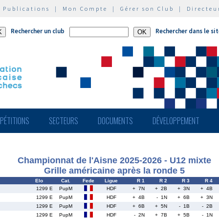
|
Publications
|
Mon Compte
|
Gérer son Club
|
Directeu
Rechercher un club
Rechercher dans le si
PÉTITIONS
SECTEURS
DOCUMENTS
DÉVELOPPEMENT
Championnat de l'Aisne 2025-2026 - U12 mixte
Grille américaine après la ronde 5
Elo
Cat.
Fede
Ligue
R 1
R 2
R 3
R 4
1299 E
PupM
HDF
+ 7N
+ 2B
+ 3N
+ 4B
1299 E
PupM
HDF
+ 4B
- 1N
+ 6B
+ 3N
1299 E
PupM
HDF
+ 6B
+ 5N
- 1B
- 2B
1299 E
PupM
HDF
- 2N
+ 7B
+ 5B
- 1N