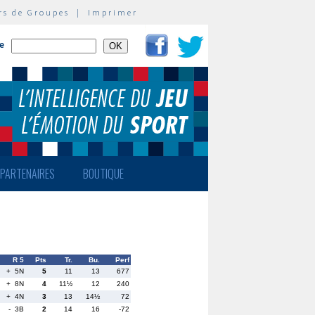
rs de Groupes
|
Imprimer
te
PARTENAIRES
BOUTIQUE
R 5
Pts
Tr.
Bu.
Perf
+ 5N
5
11
13
677
+ 8N
4
11½
12
240
+ 4N
3
13
14½
72
- 3B
2
14
16
-72