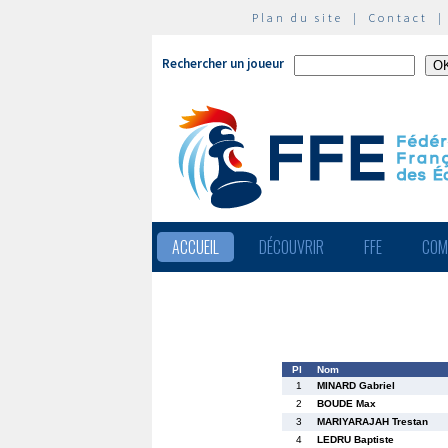
Plan du site
|
Contact
Rechercher un joueur
ACCUEIL
DÉCOUVRIR
FFE
COM
Pl
Nom
1
MINARD Gabriel
2
BOUDE Max
3
MARIYARAJAH Trestan
4
LEDRU Baptiste