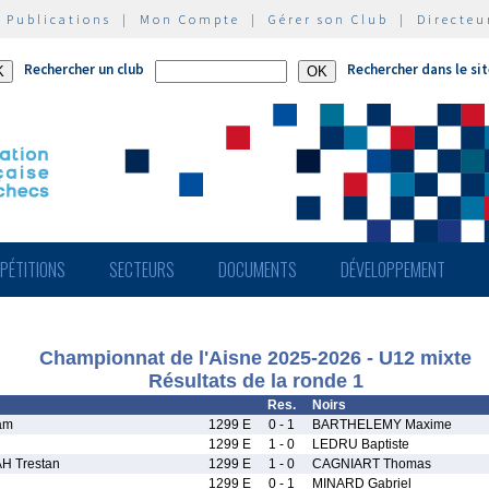
|
Publications
|
Mon Compte
|
Gérer son Club
|
Directeu
Rechercher un club
Rechercher dans le si
PÉTITIONS
SECTEURS
DOCUMENTS
DÉVELOPPEMENT
Championnat de l'Aisne 2025-2026 - U12 mixte
Résultats de la ronde 1
Res.
Noirs
am
1299 E
0 - 1
BARTHELEMY Maxime
1299 E
1 - 0
LEDRU Baptiste
H Trestan
1299 E
1 - 0
CAGNIART Thomas
1299 E
0 - 1
MINARD Gabriel