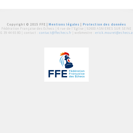
Copyright © 2015 FFE |
Mentions légales
|
Protection des données
Fédération Française des Echecs |
6 rue de l'Eglise | 92600 ASNIERES SUR SEINE
01 39 44 65 80
| contact :
contact@ffechecs.fr
| webmestre :
erick.mouret@echecs.as