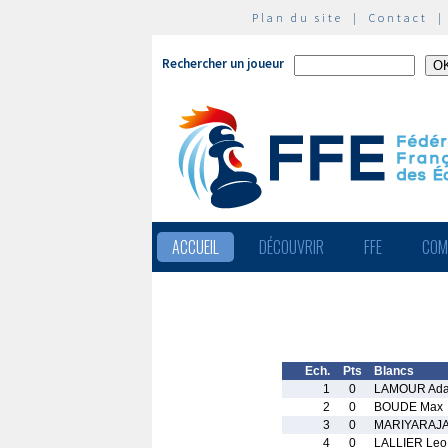
Plan du site
|
Contact
Rechercher un joueur
ACCUEIL
DÉCOUVRIR
FFE
COM
Ech.
Pts
Blancs
1
0
LAMOUR Ad
2
0
BOUDE Max
3
0
MARIYARAJA
4
0
LALLIER Leo