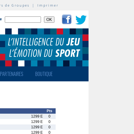
rs de Groupes
|
Imprimer
te
PARTENAIRES
BOUTIQUE
Pts
1299 E
0
1299 E
0
1299 E
0
1299 E
0