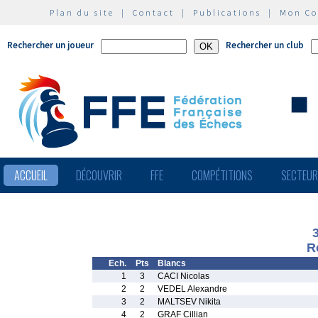
Plan du site
|
Contact
|
Publications
|
Mon C
Rechercher un joueur
Rechercher un club
ACCUEIL
DÉCOUVRIR
FFE
COMPÉTITIONS
SECTEU
R
Ech.
Pts
Blancs
1
3
CACI Nicolas
2
2
VEDEL Alexandre
3
2
MALTSEV Nikita
4
2
GRAF Cillian