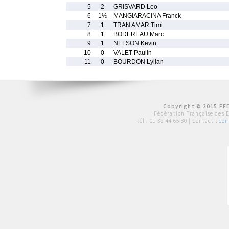
5
2
GRISVARD Leo
6
1½
MANGIARACINA Franck
7
1
TRAN AMAR Timi
8
1
BODEREAU Marc
9
1
NELSON Kevin
10
0
VALET Paulin
11
0
BOURDON Lylian
Copyright © 2015 FFE
Fédération Française des 
tél :
01 39 44 65 80
| contact :
con