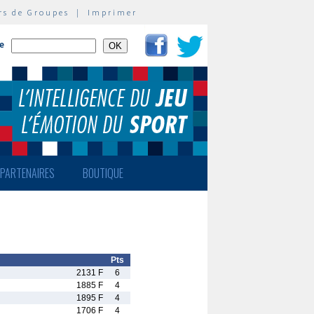
rs de Groupes
|
Imprimer
te
PARTENAIRES
BOUTIQUE
Pts
2131 F
6
1885 F
4
1895 F
4
1706 F
4