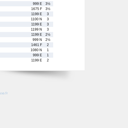
999 E
3½
1675 F
3½
1199 E
3
1100 N
3
1199 E
3
1199 N
3
1199 E
2½
999 N
2½
1461 F
2
1080 N
1
999 E
1
1199 E
2
so.fr