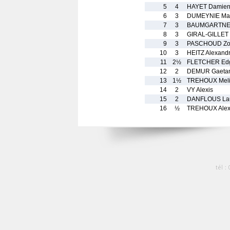
5
4
HAYET Damie
6
3
DUMEYNIE Ma
7
3
BAUMGARTNER
8
3
GIRAL-GILLET 
9
3
PASCHOUD Z
10
3
HEITZ Alexand
11
2½
FLETCHER Ed
12
2
DEMUR Gaeta
13
1½
TREHOUX Meli
14
2
VY Alexis
15
2
DANFLOUS Lau
16
½
TREHOUX Alex
tél :