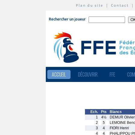
Plan du site
|
Contact
Rechercher un joueur
ACCUEIL
DÉCOUVRIR
FFE
COM
Ech.
Pts
Blancs
1
4½
DEMUR Olivier
2
5
LEMOINE Beno
3
4
FIORI Henri
4
4
PHALIPPOU Ph