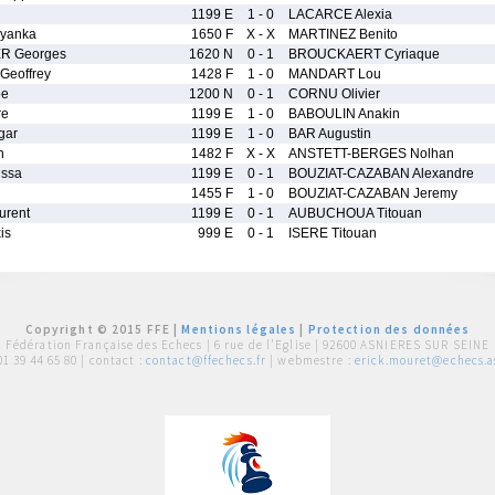
n
1199 E
1 - 0
LACARCE Alexia
yanka
1650 F
X - X
MARTINEZ Benito
 Georges
1620 N
0 - 1
BROUCKAERT Cyriaque
Geoffrey
1428 F
1 - 0
MANDART Lou
oe
1200 N
0 - 1
CORNU Olivier
re
1199 E
1 - 0
BABOULIN Anakin
gar
1199 E
1 - 0
BAR Augustin
n
1482 F
X - X
ANSTETT-BERGES Nolhan
ssa
1199 E
0 - 1
BOUZIAT-CAZABAN Alexandre
1455 F
1 - 0
BOUZIAT-CAZABAN Jeremy
rent
1199 E
0 - 1
AUBUCHOUA Titouan
is
999 E
0 - 1
ISERE Titouan
Copyright © 2015 FFE |
Mentions légales
|
Protection des données
Fédération Française des Echecs |
6 rue de l'Eglise | 92600 ASNIERES SUR SEINE
01 39 44 65 80
| contact :
contact@ffechecs.fr
| webmestre :
erick.mouret@echecs.as