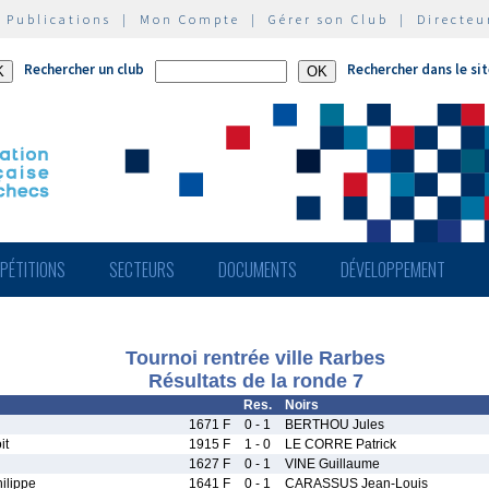
|
Publications
|
Mon Compte
|
Gérer son Club
|
Directeu
Rechercher un club
Rechercher dans le si
PÉTITIONS
SECTEURS
DOCUMENTS
DÉVELOPPEMENT
Tournoi rentrée ville Rarbes
Résultats de la ronde 7
Res.
Noirs
1671 F
0 - 1
BERTHOU Jules
it
1915 F
1 - 0
LE CORRE Patrick
1627 F
0 - 1
VINE Guillaume
ilippe
1641 F
0 - 1
CARASSUS Jean-Louis