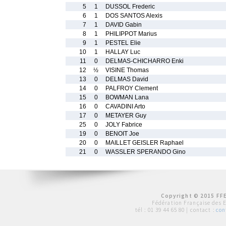
5
1
DUSSOL Frederic
6
1
DOS SANTOS Alexis
7
1
DAVID Gabin
8
1
PHILIPPOT Marius
9
1
PESTEL Elie
10
1
HALLAY Luc
11
0
DELMAS-CHICHARRO Enki
12
½
VISINE Thomas
13
0
DELMAS David
14
0
PALFROY Clement
15
0
BOWMAN Lana
16
0
CAVADINI Arto
17
0
METAYER Guy
25
0
JOLY Fabrice
19
0
BENOIT Joe
20
0
MAILLET GEISLER Raphael
21
0
WASSLER SPERANDO Gino
Copyright © 2015 FFE
Fédération Française des 
tél :
01 39 44 65 80
| contact :
con