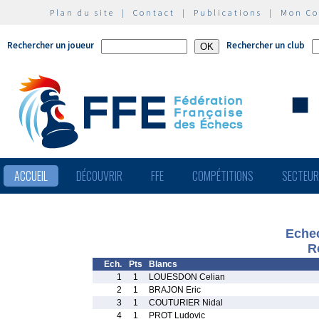
Plan du site
|
Contact
|
Publications
|
Mon C
Rechercher un joueur
Rechercher un club
ACCUEIL
DÉCOUVRIR
FFE
COMPÉTITIONS
SECTEU
Echec
R
Ech.
Pts
Blancs
1
1
LOUESDON Celian
2
1
BRAJON Eric
3
1
COUTURIER Nidal
4
1
PROT Ludovic