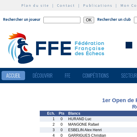
Plan du site
|
Contact
|
Publications
|
Mon C
Rechercher un joueur
Rechercher un club
ACCUEIL
DÉCOUVRIR
FFE
COMPÉTITIONS
SECTEU
1er Open de P
R
Ech.
Pts
Blancs
1
0
HURAND Luc
2
0
MANGONE Rafael
3
0
ESBELIN Alex Henri
4
0
GARRIGUES Christian