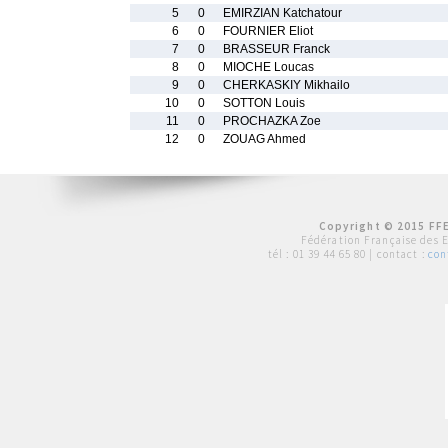
5
0
EMIRZIAN Katchatour
6
0
FOURNIER Eliot
7
0
BRASSEUR Franck
8
0
MIOCHE Loucas
9
0
CHERKASKIY Mikhailo
10
0
SOTTON Louis
11
0
PROCHAZKA Zoe
12
0
ZOUAG Ahmed
Copyright © 2015 FFE
Fédération Française des 
tél :
01 39 44 65 80
| contact :
con