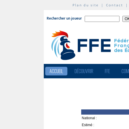
Plan du site
|
Contact
Rechercher un joueur
ACCUEIL
DÉCOUVRIR
FFE
COM
National :
Estimé :