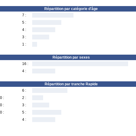
Répartition par catégorie d'âge
7 :
5 :
4 :
3 :
1 :
Répartition par sexes
16 :
4 :
Répartition par tranche Rapide
6 :
0 :
2 :
0 :
3 :
0 :
5 :
4 :