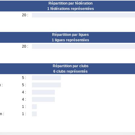
Répartition par fédération
1 fédérations représentées
20 :
Répartition par ligues
1 ligues représentées
20 :
Répartition par clubs
6 clubs représentés
5 :
 :
5 :
4 :
4 :
1 :
n :
1 :