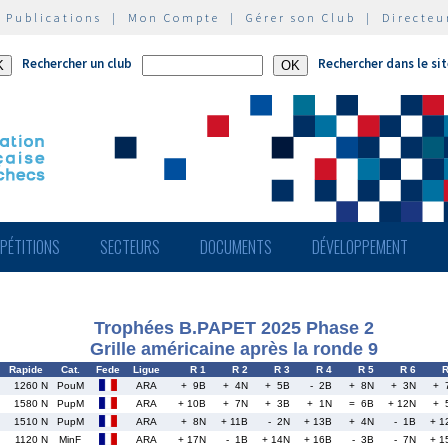
|
Publications
|
Mon Compte
|
Gérer son Club
|
Directeu
Rechercher un club
Rechercher dans le si
PÉTITIONS
SECTEURS
DOCUMENTS
DÉVELOPPEMENT
Trophées B.PAPET 2025 Phase 2
Grille américaine après la ronde 9
Rapide
Cat.
Fede
Ligue
R 1
R 2
R 3
R 4
R 5
R 6
R
1260 N
PouM
ARA
+ 9B
+ 4N
+ 5B
- 2B
+ 8N
+ 3N
+ 
1580 N
PupM
ARA
+ 10B
+ 7N
+ 3B
+ 1N
= 6B
+ 12N
+ 
1510 N
PupM
ARA
+ 8N
+ 11B
- 2N
+ 13B
+ 4N
- 1B
+ 1
1120 N
MinF
ARA
+ 17N
- 1B
+ 14N
+ 16B
- 3B
- 7N
+ 1