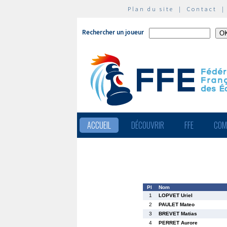
Plan du site
|
Contact
Rechercher un joueur
ACCUEIL
DÉCOUVRIR
FFE
COM
Pl
Nom
1
LOPVET Uriel
2
PAULET Mateo
3
BREVET Matias
4
PERRET Aurore