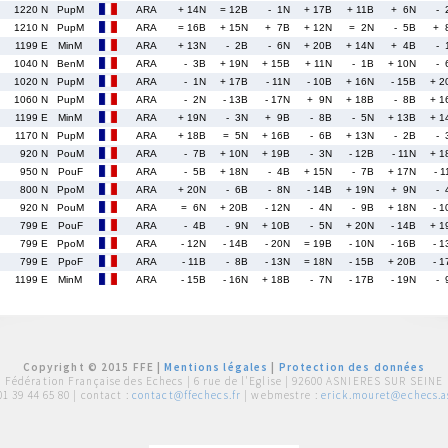
1220 N
PupM
ARA
+ 14N
= 12B
- 1N
+ 17B
+ 11B
+ 6N
- 
1210 N
PupM
ARA
= 16B
+ 15N
+ 7B
+ 12N
= 2N
- 5B
+ 
1199 E
MinM
ARA
+ 13N
- 2B
- 6N
+ 20B
+ 14N
+ 4B
- 
1040 N
BenM
ARA
- 3B
+ 19N
+ 15B
+ 11N
- 1B
+ 10N
- 
1020 N
PupM
ARA
- 1N
+ 17B
- 11N
- 10B
+ 16N
- 15B
+ 2
1060 N
PupM
ARA
- 2N
- 13B
- 17N
+ 9N
+ 18B
- 8B
+ 1
1199 E
MinM
ARA
+ 19N
- 3N
+ 9B
- 8B
- 5N
+ 13B
+ 1
1170 N
PupM
ARA
+ 18B
= 5N
+ 16B
- 6B
+ 13N
- 2B
- 
920 N
PouM
ARA
- 7B
+ 10N
+ 19B
- 3N
- 12B
- 11N
+ 1
950 N
PouF
ARA
- 5B
+ 18N
- 4B
+ 15N
- 7B
+ 17N
- 
800 N
PpoM
ARA
+ 20N
- 6B
- 8N
- 14B
+ 19N
+ 9N
- 
920 N
PouM
ARA
= 6N
+ 20B
- 12N
- 4N
- 9B
+ 18N
- 1
799 E
PouF
ARA
- 4B
- 9N
+ 10B
- 5N
+ 20N
- 14B
+ 1
799 E
PpoM
ARA
- 12N
- 14B
- 20N
= 19B
- 10N
- 16B
- 1
799 E
PpoF
ARA
- 11B
- 8B
- 13N
= 18N
- 15B
+ 20B
- 1
1199 E
MinM
ARA
- 15B
- 16N
+ 18B
- 7N
- 17B
- 19N
- 
Copyright © 2015 FFE |
Mentions légales
|
Protection des données
Fédération Française des Echecs |
6 rue de l'Eglise | 92600 ASNIERES SUR SEINE
01 39 44 65 80
| contact :
contact@ffechecs.fr
| webmestre :
erick.mouret@echecs.as