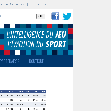
rs de Groupes
|
Imprimer
te
PARTENAIRES
BOUTIQUE
 7
R 8
R 9
Pts
Tr.
Bu.
7B
+ 6N
+ 11B
8
40½
50
5B
= 11N
- 4B
7
41½
50½
2B
+ 5N
+ 6B
7
41
49½
5N
+ 12B
+ 2N
6
39½
46