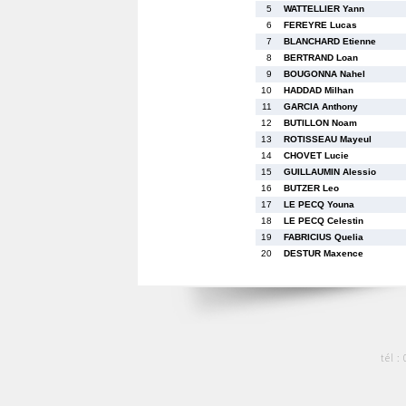
5
WATTELLIER Yann
6
FEREYRE Lucas
7
BLANCHARD Etienne
8
BERTRAND Loan
9
BOUGONNA Nahel
10
HADDAD Milhan
11
GARCIA Anthony
12
BUTILLON Noam
13
ROTISSEAU Mayeul
14
CHOVET Lucie
15
GUILLAUMIN Alessio
16
BUTZER Leo
17
LE PECQ Youna
18
LE PECQ Celestin
19
FABRICIUS Quelia
20
DESTUR Maxence
tél :