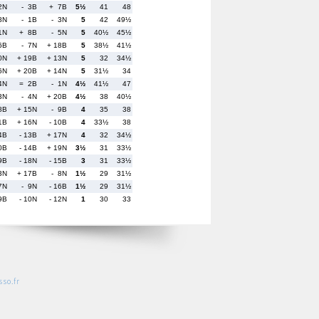
2N
- 3B
+ 7B
5½
41
48
8N
- 1B
- 3N
5
42
49½
1N
+ 8B
- 5N
5
40½
45½
6B
- 7N
+ 18B
5
38½
41½
0N
+ 19B
+ 13N
5
32
34½
6N
+ 20B
+ 14N
5
31½
34
4N
= 2B
- 1N
4½
41½
47
3N
- 4N
+ 20B
4½
38
40½
8B
+ 15N
- 9B
4
35
38
11B
+ 16N
- 10B
4
33½
38
4B
- 13B
+ 17N
4
32
34½
0B
- 14B
+ 19N
3½
31
33½
9B
- 18N
- 15B
3
31
33½
3N
+ 17B
- 8N
1½
29
31½
7N
- 9N
- 16B
1½
29
31½
9B
- 10N
- 12N
1
30
33
so.fr