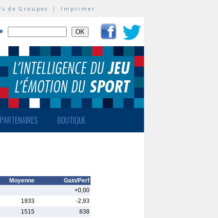
rs de Groupes
|
Imprimer
te
PARTENAIRES
BOUTIQUE
Moyenne
Gain/Perf
+0,00
1933
-2,93
1515
838