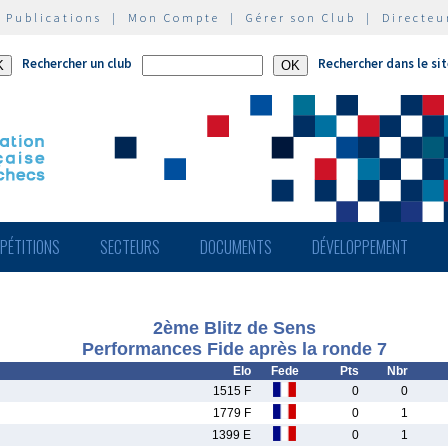
|
Publications
|
Mon Compte
|
Gérer son Club
|
Directeu
Rechercher un club
Rechercher dans le si
PÉTITIONS
SECTEURS
DOCUMENTS
DÉVELOPPEMENT
2ème Blitz de Sens
Performances Fide après la ronde 7
Elo
Fede
Pts
Nbr
1515 F
0
0
1779 F
0
1
1399 E
0
1