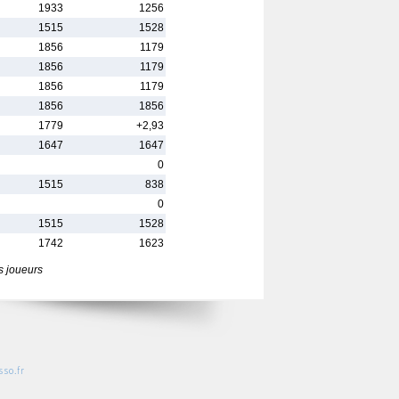
1933
1256
1515
1528
1856
1179
1856
1179
1856
1179
1856
1856
1779
+2,93
1647
1647
0
1515
838
0
1515
1528
1742
1623
s joueurs
so.fr