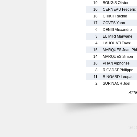
19
BOUGIS Olivier
10
CERNEAU Frederic
18
CHIKH Rachid
17
COVES Yann
6
DENIS Alexandre
3
EL MIRI Marwane
4
LAHOUATI Fawzi
15
MARQUES Jean Phi
14
MARQUES Simon
16
PHAN Alphonse
8
RICADAT Philippe
11
RINGARD Leopaul
2
SURINACH Joel
ATTEN
tél :