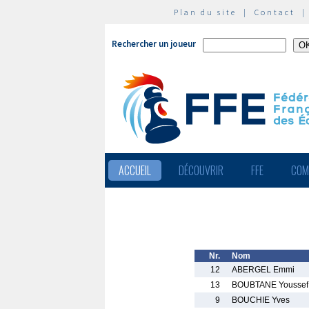
Plan du site
|
Contact
Rechercher un joueur
ACCUEIL
DÉCOUVRIR
FFE
COM
Nr.
Nom
12
ABERGEL Emmi
13
BOUBTANE Youssef
9
BOUCHIE Yves