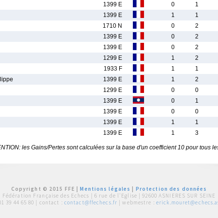
1399 E
0
1
1399 E
1
1
1710 N
0
2
1399 E
0
2
1399 E
0
2
1299 E
1
2
1933 F
1
1
lippe
1399 E
1
2
1299 E
0
0
1399 E
0
1
1399 E
0
0
1399 E
1
1
1399 E
1
3
TION: les Gains/Pertes sont calculées sur la base d'un coefficient 10 pour tous le
Copyright © 2015 FFE |
Mentions légales
|
Protection des données
Fédération Française des Echecs |
6 rue de l'Eglise | 92600 ASNIERES SUR SEINE
01 39 44 65 80
| contact :
contact@ffechecs.fr
| webmestre :
erick.mouret@echecs.as