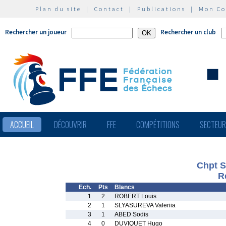
Plan du site
|
Contact
|
Publications
|
Mon C
Rechercher un joueur
Rechercher un club
ACCUEIL
DÉCOUVRIR
FFE
COMPÉTITIONS
SECTEU
Chpt S
R
Ech.
Pts
Blancs
1
2
ROBERT Louis
2
1
SLYASUREVA Valeriia
3
1
ABED Sodis
4
0
DUVIQUET Hugo