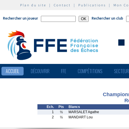
Plan du site
|
Contact
|
Publications
|
Mon C
Rechercher un joueur
Rechercher un club
ACCUEIL
DÉCOUVRIR
FFE
COMPÉTITIONS
SECTEU
Championn
R
Ech.
Pts
Blancs
1
½
MARSALET Agathe
2
½
MANDART Lou