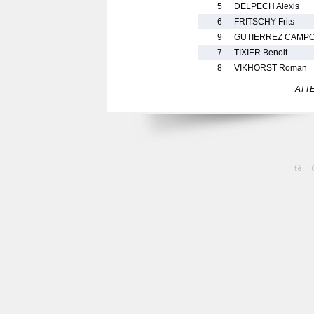
5
DELPECH Alexis
6
FRITSCHY Frits
9
GUTIERREZ CAMPO
7
TIXIER Benoit
8
VIKHORST Roman
ATTEN
tél :