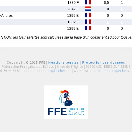
1839 F
0,5
1
2047 F
0
1
 Andres
1399 E
0
0
1802 F
1
1
1299 E
0
0
TION: les Gains/Pertes sont calculées sur la base d'un coefficient 10 pour tous le
Copyright © 2015 FFE |
Mentions légales
|
Protection des données
Fédération Française des Echecs |
6 rue de l'Eglise | 92600 ASNIERES SUR SEINE
01 39 44 65 80
| contact :
contact@ffechecs.fr
| webmestre :
erick.mouret@echecs.as