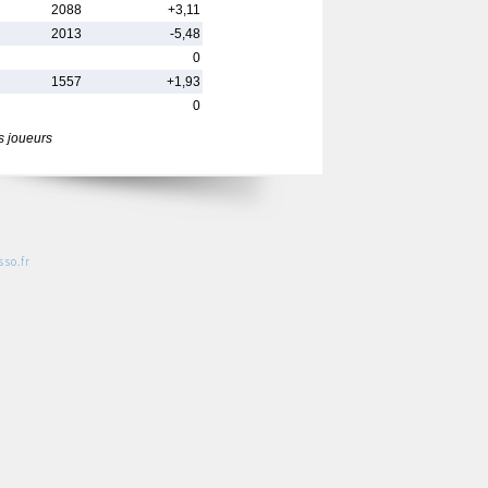
2088
+3,11
2013
-5,48
0
1557
+1,93
0
s joueurs
so.fr