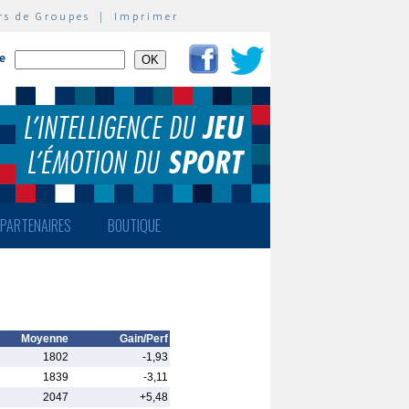
rs de Groupes
|
Imprimer
te
PARTENAIRES
BOUTIQUE
Moyenne
Gain/Perf
1802
-1,93
1839
-3,11
2047
+5,48