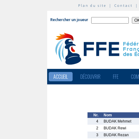
Plan du site
|
Contact
Rechercher un joueur
ACCUEIL
DÉCOUVRIR
FFE
COM
Nr.
Nom
4
BUDAK Mehmet
2
BUDAK Rewi
3
BUDAK Rezan