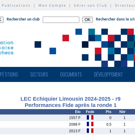
|
Publications
|
Mon Compte
|
Gérer son Club
|
Directeu
Rechercher un club
Rechercher dans le si
PÉTITIONS
SECTEURS
DOCUMENTS
DÉVELOPPEMENT
LEC Echiquier Limousin 2024-2025 - r9
Performances Fide après la ronde 1
Elo
Fede
Pts
Nbr
1557 F
0
1
2088 F
0,5
1
2013 F
1
1