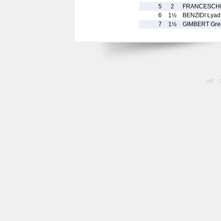
5
2
FRANCESCHI
6
1½
BENZIDI Lyad
7
1½
GIMBERT Gre
tél :