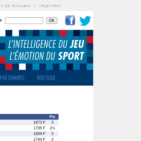
rs de Groupes
|
Imprimer
te
PARTENAIRES
BOUTIQUE
Pts
1873 F
3
1705 F
2½
1809 F
3
1744 F
3