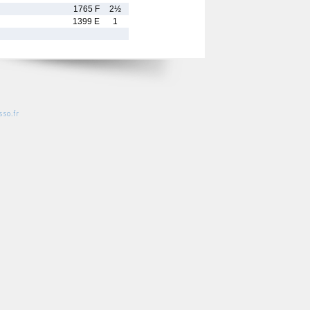
1765 F
2½
1399 E
1
so.fr