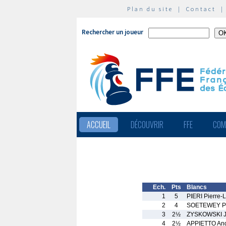
Plan du site
|
Contact
Rechercher un joueur
ACCUEIL
DÉCOUVRIR
FFE
COM
Ech.
Pts
Blancs
1
5
PIERI Pierre-
2
4
SOETEWEY Pa
3
2½
ZYSKOWSKI J
4
2½
APPIETTO And