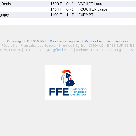
 Denis
1600 F
0 - 1
VACHET Laurent
1404 F
0 - 1
FOUCHER Jaspe
gogry
1199 E
1 - F
EXEMPT
Copyright © 2015 FFE |
Mentions légales
|
Protection des données
Fédération Française des Echecs |
6 rue de l'Eglise | 92600 ASNIERES SUR SEINE
01 39 44 65 80
| contact :
contact@ffechecs.fr
| webmestre :
erick.mouret@echecs.as