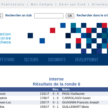
|
Publications
|
Mon Compte
|
Gérer son Club
|
Directeu
Rechercher un club
Rechercher dans le si
PÉTITIONS
SECTEURS
DOCUMENTS
DÉVELOPPEMENT
Interne
Résultats de la ronde 6
Res.
Noirs
Louis
2161 F
X - X
PAOLI Guillaume
trick
1788 F
1 - 0
CARROLAGGI Xavier
ean-Luc
1507 F
0 - 1
GUAGNINI Francois-Joseph
ria
1593 F
0 - 1
GUILLEMART Marie