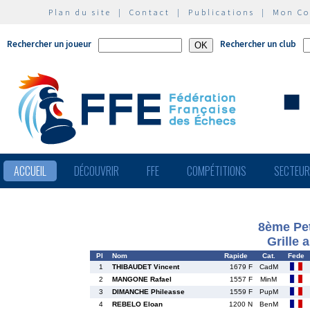
Plan du site
|
Contact
|
Publications
|
Mon C
Rechercher un joueur
Rechercher un club
ACCUEIL
DÉCOUVRIR
FFE
COMPÉTITIONS
SECTEU
8ème Pet
Grille 
Pl
Nom
Rapide
Cat.
Fede
1
THIBAUDET Vincent
1679 F
CadM
2
MANGONE Rafael
1557 F
MinM
3
DIMANCHE Phileasse
1559 F
PupM
4
REBELO Eloan
1200 N
BenM