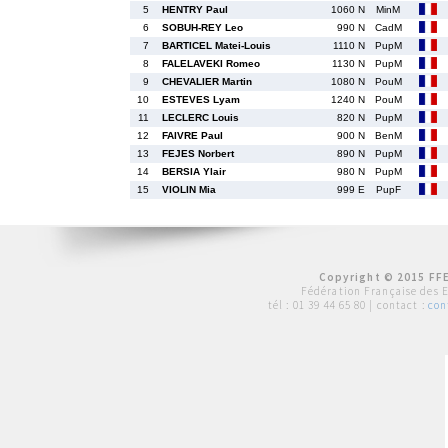
5
HENTRY Paul
1060 N
MinM
6
SOBUH-REY Leo
990 N
CadM
7
BARTICEL Matei-Louis
1110 N
PupM
8
FALELAVEKI Romeo
1130 N
PupM
9
CHEVALIER Martin
1080 N
PouM
10
ESTEVES Lyam
1240 N
PouM
11
LECLERC Louis
820 N
PupM
12
FAIVRE Paul
900 N
BenM
13
FEJES Norbert
890 N
PupM
14
BERSIA Ylair
980 N
PupM
15
VIOLIN Mia
999 E
PupF
Copyright © 2015 FFE
Fédération Française des 
tél :
01 39 44 65 80
| contact :
con