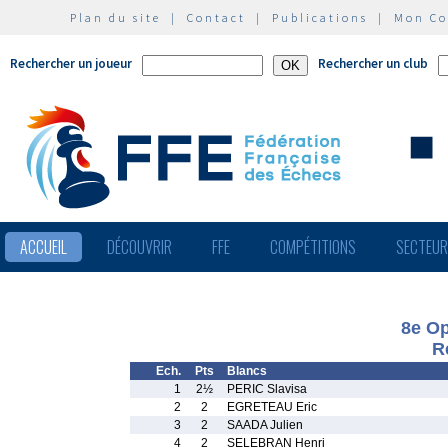
Plan du site
|
Contact
|
Publications
|
Mon C
Rechercher un joueur
Rechercher un club
ACCUEIL
DÉCOUVRIR
FFE
COMPÉTITIONS
SECTEU
8e Op
R
Ech.
Pts
Blancs
1
2½
PERIC Slavisa
2
2
EGRETEAU Eric
3
2
SAADA Julien
4
2
SELEBRAN Henri