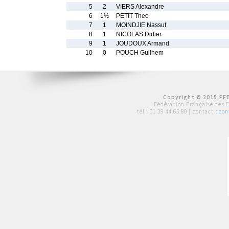
5
2
VIERS Alexandre
6
1½
PETIT Theo
7
1
MOINDJIE Nassuf
8
1
NICOLAS Didier
9
1
JOUDOUX Armand
10
0
POUCH Guilhem
Copyright © 2015 FFE
Fédération Française des 
tél :
01 39 44 65 80
| contact :
con