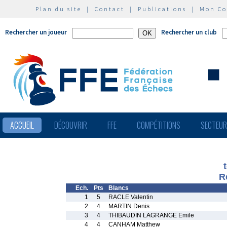
Plan du site
|
Contact
|
Publications
|
Mon C
Rechercher un joueur
Rechercher un club
ACCUEIL
DÉCOUVRIR
FFE
COMPÉTITIONS
SECTEU
R
Ech.
Pts
Blancs
1
5
RACLE Valentin
2
4
MARTIN Denis
3
4
THIBAUDIN LAGRANGE Emile
4
4
CANHAM Matthew