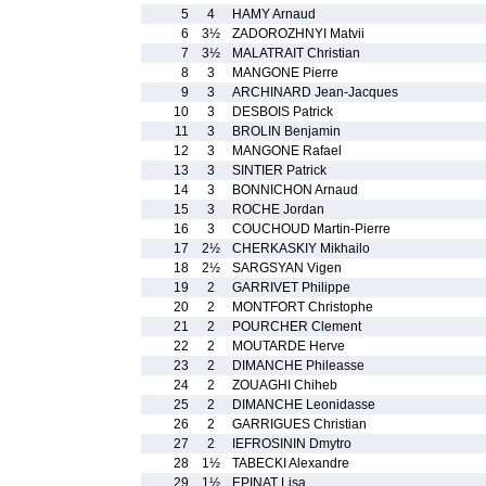
5
4
HAMY Arnaud
6
3½
ZADOROZHNYI Matvii
7
3½
MALATRAIT Christian
8
3
MANGONE Pierre
9
3
ARCHINARD Jean-Jacques
10
3
DESBOIS Patrick
11
3
BROLIN Benjamin
12
3
MANGONE Rafael
13
3
SINTIER Patrick
14
3
BONNICHON Arnaud
15
3
ROCHE Jordan
16
3
COUCHOUD Martin-Pierre
17
2½
CHERKASKIY Mikhailo
18
2½
SARGSYAN Vigen
19
2
GARRIVET Philippe
20
2
MONTFORT Christophe
21
2
POURCHER Clement
22
2
MOUTARDE Herve
23
2
DIMANCHE Phileasse
24
2
ZOUAGHI Chiheb
25
2
DIMANCHE Leonidasse
26
2
GARRIGUES Christian
27
2
IEFROSININ Dmytro
28
1½
TABECKI Alexandre
29
1½
EPINAT Lisa