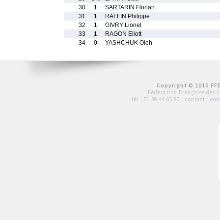
30
1
SARTARIN Florian
31
1
RAFFIN Philippe
32
1
GIVRY Lionel
33
1
RAGON Eliott
34
0
YASHCHUK Oleh
Copyright © 2015 FFE
Fédération Française des 
tél :
01 39 44 65 80
| contact :
con