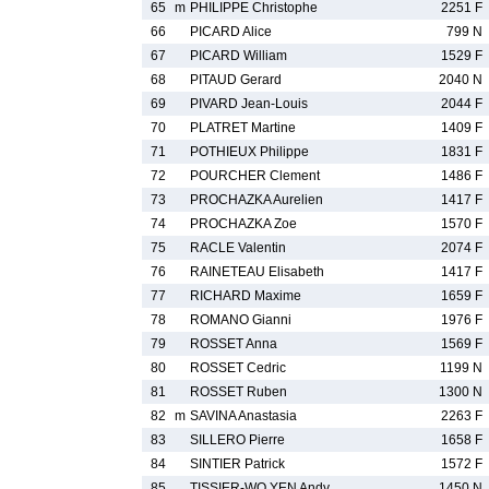
65
m
PHILIPPE Christophe
2251 F
66
PICARD Alice
799 N
67
PICARD William
1529 F
68
PITAUD Gerard
2040 N
69
PIVARD Jean-Louis
2044 F
70
PLATRET Martine
1409 F
71
POTHIEUX Philippe
1831 F
72
POURCHER Clement
1486 F
73
PROCHAZKA Aurelien
1417 F
74
PROCHAZKA Zoe
1570 F
75
RACLE Valentin
2074 F
76
RAINETEAU Elisabeth
1417 F
77
RICHARD Maxime
1659 F
78
ROMANO Gianni
1976 F
79
ROSSET Anna
1569 F
80
ROSSET Cedric
1199 N
81
ROSSET Ruben
1300 N
82
m
SAVINA Anastasia
2263 F
83
SILLERO Pierre
1658 F
84
SINTIER Patrick
1572 F
85
TISSIER-WO YEN Andy
1450 N