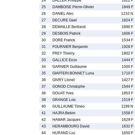
24
DALLER Philippe
1622 F
25
DAMBOISE Pierre-Olivier
1849 F
26
DANIEL Alec
1210 N
27
DECURE Gael
1824 F
28
DEMAILLE Bertrand
1690 F
29
DESBOIS Patrick
1606 F
30
DORE Franck
1534 F
31
FOURNIER Benjamin
1928 F
32
FREY Thierry
1802 F
33
GALLICE Enzo
1444 F
34
GARNIER Guillaume
1500 F
35
GIAFFERI BONNET Luna
1710 F
36
GIVRY Lionel
1427 F
37
GONOD Christophe
1544 F
38
GOUAT Yves
1853 F
39
GRANGE Loic
1519 F
40
GUILLAUME Timeo
1199 N
41
HAJRA Bekim
1558 F
42
HAMAR Jacques
1629 F
43
HERAMBOURG David
1632 F
44
HURAND Luc
1650 F