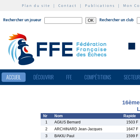
Plan du site
|
Contact
|
Publications
|
Mon C
Rechercher un joueur
Rechercher un club
ACCUEIL
DÉCOUVRIR
FFE
COMPÉTITIONS
SECTEU
16ème
L
Nr
Nom
Rapide
1
AGIUS Bernard
1503 F
2
ARCHINARD Jean-Jacques
1647 F
3
BAKIU Paul
1599 F