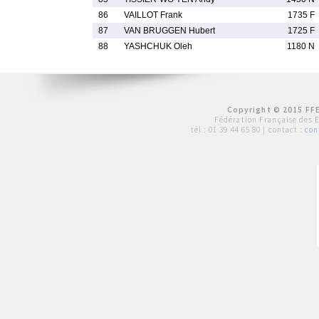
86
VAILLOT Frank
1735 F
87
VAN BRUGGEN Hubert
1725 F
88
YASHCHUK Oleh
1180 N
Copyright © 2015 FFE
Fédération Française des 
tél :
01 39 44 65 80
| contact :
con