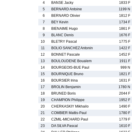
4
BANSE Jacky
1833 F
5
BERNARD Antoine
1199 N
6
BERNARD Olivier
1812 F
7
BEY Kevin
1734 F
8
BIENAIME Hugo
1861 F
9
BLANC Denis
1676 F
10
BLETRY Pascal
1775 F
11
BOLIO SANCHEZ Antonin
1422 F
12
BONNET Pascale
1452 F
13
BOULOUDENE Boualem
1911 F
14
BOURGEOIS-BUE Paul
999 N
15
BOURNIQUE Bruno
1821 F
16
BOURSIER Irina
1631 F
17
BROLIN Benjamin
1780 N
18
BRUNED Boris
2044 F
19
CHAMPION Philippe
1952 F
20
CHERKASKIY Mikhailo
1490 F
21
COMBIER Mattis-Paul
1780 F
22
CZMIL-MICHARD Paul
1779 F
23
DA SILVA Pascal
1610 F