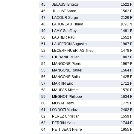
45
JELASSI Brigitte
1522 F
46
JULLIAT Aaron
1562 F
47
LACOUR Serge
2129 F
48
LAHOREAU Timeo
1090 N
49
LAMY Geoffroy
1491 F
50
LASTIER Paul
1552 F
51
LAUFERON Augustin
1967 F
52
LECERF HUERTAS Theo
1478 F
53
LJUBANIC Milan
1807 F
54
MANGONE Pierre
1967 F
55
MANGONE Rafael
1564 F
56
MANGONE Sofia
1425 F
57
MARTIN Eric
1712 F
58
MAUPAS Michel
1570 F
59
MEGNOT Philippe
1634 F
60
MONAT Remi
1775 F
61
f
ONDOZI Murtez
2402 F
62
PEREZ Christian
1559 F
63
PERRIN Yves
1744 F
64
PETITJEAN Pierre
1955 F