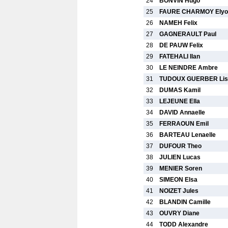
24
BONVIN Hugo
25
FAURE CHARMOY Elyo
26
NAMEH Felix
27
GAGNERAULT Paul
28
DE PAUW Felix
29
FATEHALI Ilan
30
LE NEINDRE Ambre
31
TUDOUX GUERBER Lis
32
DUMAS Kamil
33
LEJEUNE Ella
34
DAVID Annaelle
35
FERRAOUN Emil
36
BARTEAU Lenaelle
37
DUFOUR Theo
38
JULIEN Lucas
39
MENIER Soren
40
SIMEON Elsa
41
NOIZET Jules
42
BLANDIN Camille
43
OUVRY Diane
44
TODD Alexandre