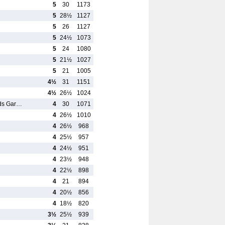
5
30
1173
5
28½
1127
5
26
1127
5
24½
1073
5
24
1080
5
21½
1027
5
21
1005
4½
31
1151
4½
26½
1024
nds Gar…
4
30
1071
4
26½
1010
4
26½
968
4
25½
957
4
24½
951
4
23½
948
4
22½
898
4
21
894
4
20½
856
4
18½
820
3½
25½
939