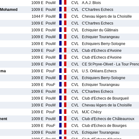
1009 E
PouM
CVL
A.A.J. Blois
 Mohamed
1009 E
PouM
CVL
C'Chartres Echecs
1044 F
PouM
CVL
Chevau légers de la Choisille
1009 E
PouM
CVL
C'Chartres Echecs
1009 E
PouM
CVL
Echiquier du Gâtinais
1009 E
PouM
CVL
Echiquier Tourangeau
1009 E
PouM
CVL
Echiquiers Berry-Sologne
1009 E
PouF
CVL
Club d'Echecs d'Avoine
1009 E
PouM
CVL
Club d'Echecs d'Avoine
1009 E
PouM
CVL
CE St Pryve-Olivet - La Tour Pre
mma
1009 E
PouF
CVL
U.S. Orléans.Echecs
1009 E
PouM
CVL
Echiquiers Berry-Sologne
1009 E
PouF
CVL
Echiquier Tourangeau
1009 E
PouM
CVL
C'Chartres Echecs
1009 E
PouM
CVL
Club d'Echecs de Bourgueil
1009 E
PouM
CVL
Chevau légers de la Choisille
1009 E
PouF
CVL
MJC Chécy
ment
1009 E
PouM
CVL
Club d'Echecs de Châteauroux
1009 E
PouF
CVL
Club d'Echecs de Bourges
1009 E
PouM
CVL
Echiquier Tourangeau