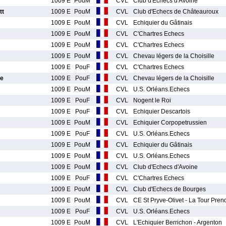
1009 E
PouM
CVL
Club d'Echecs d'Avoine
tt
1009 E
PouM
CVL
Club d'Echecs de Châteauroux
1009 E
PouM
CVL
Echiquier du Gâtinais
1009 E
PouM
CVL
C'Chartres Echecs
1009 E
PouM
CVL
C'Chartres Echecs
1009 E
PouM
CVL
Chevau légers de la Choisille
1009 E
PouF
CVL
C'Chartres Echecs
e
1009 E
PouF
CVL
Chevau légers de la Choisille
1009 E
PouM
CVL
U.S. Orléans.Echecs
1009 E
PouF
CVL
Nogent le Roi
1009 E
PouF
CVL
Echiquier Descartois
1009 E
PouM
CVL
Echiquier Corpopetrussien
1009 E
PouF
CVL
U.S. Orléans.Echecs
1009 E
PouM
CVL
Echiquier du Gâtinais
1009 E
PouM
CVL
U.S. Orléans.Echecs
1009 E
PouM
CVL
Club d'Echecs d'Avoine
1009 E
PouF
CVL
C'Chartres Echecs
1009 E
PouM
CVL
Club d'Echecs de Bourges
1009 E
PouM
CVL
CE St Pryve-Olivet - La Tour Pre
1009 E
PouF
CVL
U.S. Orléans.Echecs
1009 E
PouM
CVL
L'Echiquier Berrichon - Argenton