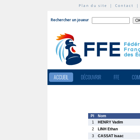
Plan du site
|
Contact
Rechercher un joueur
ACCUEIL
DÉCOUVRIR
FFE
COM
Pl
Nom
1
HENRY Vadim
2
LINH Ethan
3
CASSAT Isaac