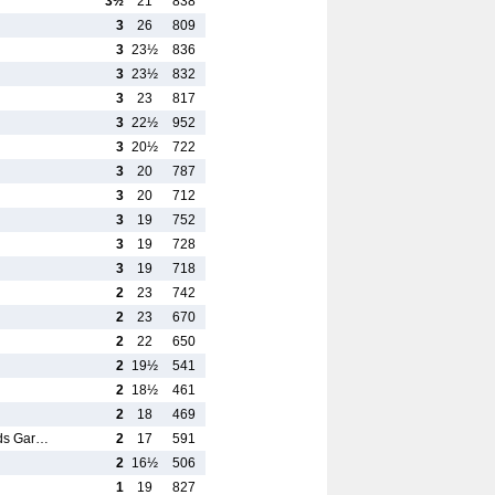
3½
21
838
3
26
809
3
23½
836
3
23½
832
3
23
817
3
22½
952
3
20½
722
3
20
787
3
20
712
3
19
752
3
19
728
3
19
718
2
23
742
2
23
670
2
22
650
2
19½
541
2
18½
461
2
18
469
nds Gar…
2
17
591
2
16½
506
1
19
827