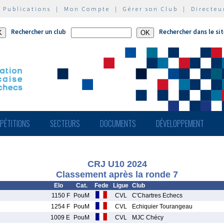
|
Publications
|
Mon Compte
|
Gérer son Club
|
Directeu
Rechercher un club
Rechercher dans le si
PÉTITIONS
SECTEURS
DOCUMENTS
DÉVELOPPEMENT
CRJ U10 2024
Classement après la ronde 7
Elo
Cat.
Fede
Ligue
Club
1150 F
PouM
CVL
C'Chartres Echecs
1254 F
PouM
CVL
Echiquier Tourangeau
1009 E
PouM
CVL
MJC Chécy