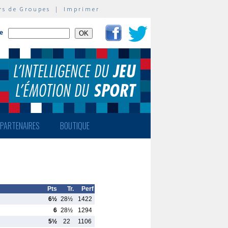
rs de Groupes
|
Imprimer
te
PARTENAIRES
BOUTIQUE
Pts
Tr.
Perf
6½
28½
1422
6
28½
1294
5½
22
1106