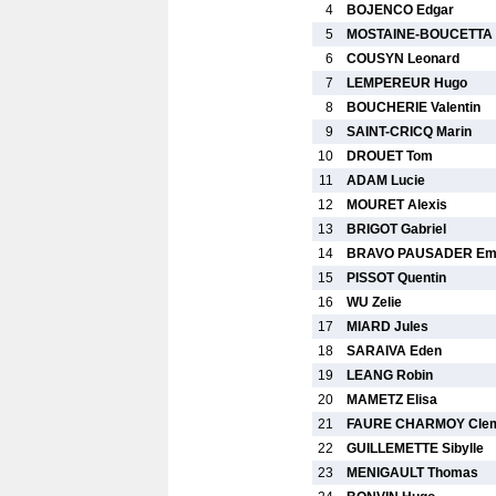
4
BOJENCO Edgar
5
MOSTAINE-BOUCETTA
6
COUSYN Leonard
7
LEMPEREUR Hugo
8
BOUCHERIE Valentin
9
SAINT-CRICQ Marin
10
DROUET Tom
11
ADAM Lucie
12
MOURET Alexis
13
BRIGOT Gabriel
14
BRAVO PAUSADER E
15
PISSOT Quentin
16
WU Zelie
17
MIARD Jules
18
SARAIVA Eden
19
LEANG Robin
20
MAMETZ Elisa
21
FAURE CHARMOY Cle
22
GUILLEMETTE Sibylle
23
MENIGAULT Thomas