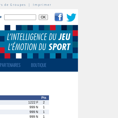
rs de Groupes
|
Imprimer
te
PARTENAIRES
BOUTIQUE
Pts
1222 F
2
999 N
1
999 N
1
999 N
1