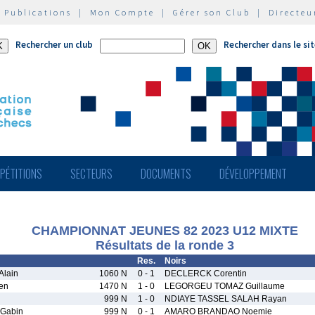
|
Publications
|
Mon Compte
|
Gérer son Club
|
Directeu
Rechercher un club
Rechercher dans le si
PÉTITIONS
SECTEURS
DOCUMENTS
DÉVELOPPEMENT
CHAMPIONNAT JEUNES 82 2023 U12 MIXTE
Résultats de la ronde 3
Res.
Noirs
lain
1060 N
0 - 1
DECLERCK Corentin
en
1470 N
1 - 0
LEGORGEU TOMAZ Guillaume
999 N
1 - 0
NDIAYE TASSEL SALAH Rayan
Gabin
999 N
0 - 1
AMARO BRANDAO Noemie