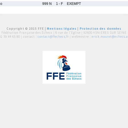
lo
999 N
1 - F
EXEMPT
Copyright © 2015 FFE |
Mentions légales
|
Protection des données
Fédération Française des Echecs |
6 rue de l'Eglise | 92600 ASNIERES SUR SEINE
01 39 44 65 80
| contact :
contact@ffechecs.fr
| webmestre :
erick.mouret@echecs.as