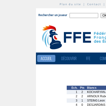
Plan du site
|
Contact
Rechercher un joueur
ACCUEIL
DÉCOUVRIR
FFE
COM
Ech.
Pts
Blancs
1
2
KOCHARYAN A
2
2
ARNOUX Rub
3
1
STEING Leon
4
0
DESJARDINS 