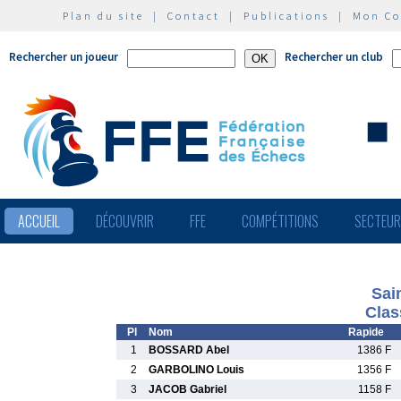
Plan du site
|
Contact
|
Publications
|
Mon C
Rechercher un joueur
Rechercher un club
ACCUEIL
DÉCOUVRIR
FFE
COMPÉTITIONS
SECTEU
Sai
Clas
Pl
Nom
Rapide
1
BOSSARD Abel
1386 F
2
GARBOLINO Louis
1356 F
3
JACOB Gabriel
1158 F