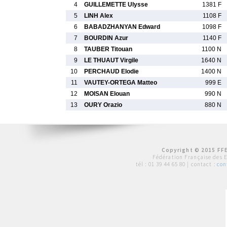
4
GUILLEMETTE Ulysse
1381 F
5
LINH Alex
1108 F
6
BABADZHANYAN Edward
1098 F
7
BOURDIN Azur
1140 F
8
TAUBER Titouan
1100 N
9
LE THUAUT Virgile
1640 N
10
PERCHAUD Elodie
1400 N
11
VAUTEY-ORTEGA Matteo
999 E
12
MOISAN Elouan
990 N
13
OURY Orazio
880 N
Copyright © 2015 FFE
Fédération Française des 
tél :
01 39 44 65 80
| contact :
con