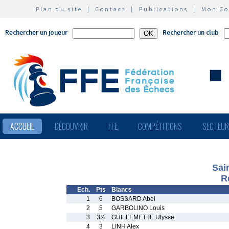
Plan du site
|
Contact
|
Publications
|
Mon C
Rechercher un joueur
Rechercher un club
ACCUEIL
DÉCOUVRIR
FFE
COMPÉTITIONS
SECTEU
Sai
R
Ech.
Pts
Blancs
1
6
BOSSARD Abel
2
5
GARBOLINO Louis
3
3½
GUILLEMETTE Ulysse
4
3
LINH Alex