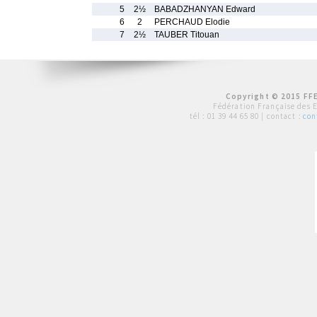
5
2½
BABADZHANYAN Edward
6
2
PERCHAUD Elodie
7
2½
TAUBER Titouan
Copyright © 2015 FFE
Fédération Française des 
tél :
01 39 44 65 80
| contact :
con