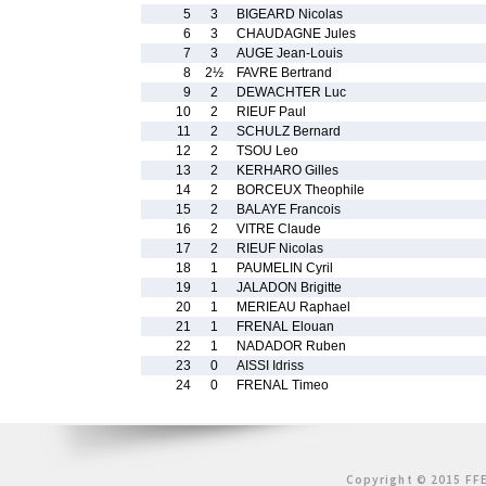
5
3
BIGEARD Nicolas
6
3
CHAUDAGNE Jules
7
3
AUGE Jean-Louis
8
2½
FAVRE Bertrand
9
2
DEWACHTER Luc
10
2
RIEUF Paul
11
2
SCHULZ Bernard
12
2
TSOU Leo
13
2
KERHARO Gilles
14
2
BORCEUX Theophile
15
2
BALAYE Francois
16
2
VITRE Claude
17
2
RIEUF Nicolas
18
1
PAUMELIN Cyril
19
1
JALADON Brigitte
20
1
MERIEAU Raphael
21
1
FRENAL Elouan
22
1
NADADOR Ruben
23
0
AISSI Idriss
24
0
FRENAL Timeo
Copyright © 2015 FFE