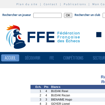
Plan du site
|
Contact
|
Publications
|
Mon C
Rechercher un joueur
Rechercher un club
ACCUEIL
DÉCOUVRIR
FFE
COMPÉTITIONS
SECTEU
R
R
Ech.
Pts
Blancs
1
4
BUDAK Rewi
2
4
BUDAK Rezan
3
3
BIENAIME Hugo
4
3
GOYER Lionel