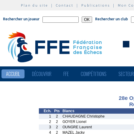
Plan du site
|
Contact
|
Publications
|
Mon C
Rechercher un joueur
Rechercher un club
ACCUEIL
DÉCOUVRIR
FFE
COMPÉTITIONS
SECTEU
28e O
R
Ech.
Pts
Blancs
1
2
CHAUDAGNE Christophe
2
2
GOYER Lionel
3
2
OUNGRE Laurent
4
2
MAZEL Jacky