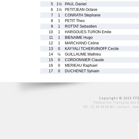
5
1½
PAUL Daniel
6
1½
PETITJEAN Octave
7
1
CONRATH Stephane
8
1
PETIT Theo
9
1
ROTTAT Sebastien
10
1
HARGOUES-TURON Emile
11
1
BIENAIME Hugo
12
1
MARCHAND Celine
13
0
KAYYALI TCHERVINOFF Cecile
14
½
GUILLAUME Mathieu
15
0
CORDONNIER Claude
16
0
MERIEAU Raphael
17
0
DUCHENET Sylvain
Copyright © 2015 FFE
Fédération Française des 
tél :
01 39 44 65 80
| contact :
con