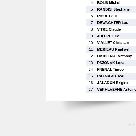
4
BOLIS Michel
5
RANDISI Stephane
6
RIEUF Paul
7
DEWACHTER Luc
8
VITRE Claude
9
JOFFRE Eric
10
VIALLET Christian
11
MERIEAU Raphael
12
CADILHAC Anthony
13
PSZONAK Lena
14
FRENAL Timeo
15
CALMARD Joel
16
JALADON Brigitte
17
VERHLAEVHE Antoin
tél :