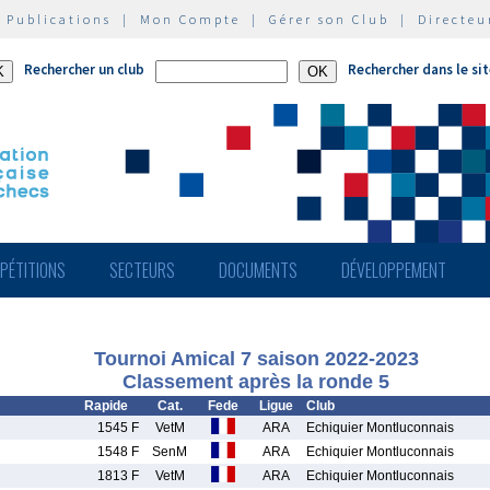
|
Publications
|
Mon Compte
|
Gérer son Club
|
Directeu
Rechercher un club
Rechercher dans le si
PÉTITIONS
SECTEURS
DOCUMENTS
DÉVELOPPEMENT
Tournoi Amical 7 saison 2022-2023
Classement après la ronde 5
Rapide
Cat.
Fede
Ligue
Club
1545 F
VetM
ARA
Echiquier Montluconnais
1548 F
SenM
ARA
Echiquier Montluconnais
1813 F
VetM
ARA
Echiquier Montluconnais