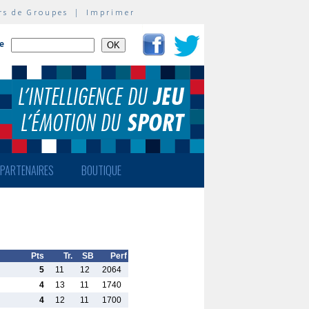
rs de Groupes
|
Imprimer
te
PARTENAIRES
BOUTIQUE
Pts
Tr.
SB
Perf
5
11
12
2064
4
13
11
1740
4
12
11
1700