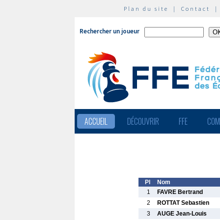
Plan du site
|
Contact
Rechercher un joueur
ACCUEIL
DÉCOUVRIR
FFE
COM
Pl
Nom
1
FAVRE Bertrand
2
ROTTAT Sebastien
3
AUGE Jean-Louis