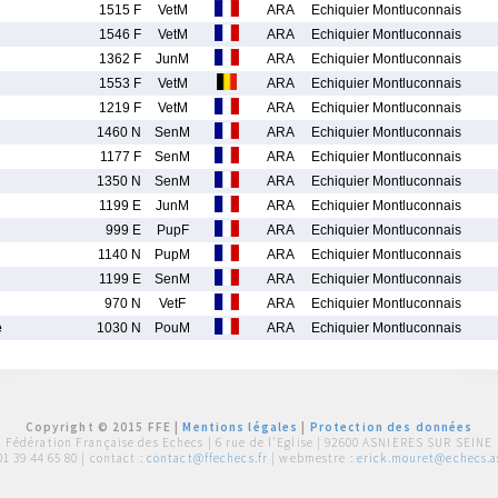
1515 F
VetM
ARA
Echiquier Montluconnais
1546 F
VetM
ARA
Echiquier Montluconnais
1362 F
JunM
ARA
Echiquier Montluconnais
1553 F
VetM
ARA
Echiquier Montluconnais
1219 F
VetM
ARA
Echiquier Montluconnais
1460 N
SenM
ARA
Echiquier Montluconnais
1177 F
SenM
ARA
Echiquier Montluconnais
1350 N
SenM
ARA
Echiquier Montluconnais
1199 E
JunM
ARA
Echiquier Montluconnais
999 E
PupF
ARA
Echiquier Montluconnais
1140 N
PupM
ARA
Echiquier Montluconnais
1199 E
SenM
ARA
Echiquier Montluconnais
970 N
VetF
ARA
Echiquier Montluconnais
e
1030 N
PouM
ARA
Echiquier Montluconnais
Copyright © 2015 FFE |
Mentions légales
|
Protection des données
Fédération Française des Echecs |
6 rue de l'Eglise | 92600 ASNIERES SUR SEINE
01 39 44 65 80
| contact :
contact@ffechecs.fr
| webmestre :
erick.mouret@echecs.as