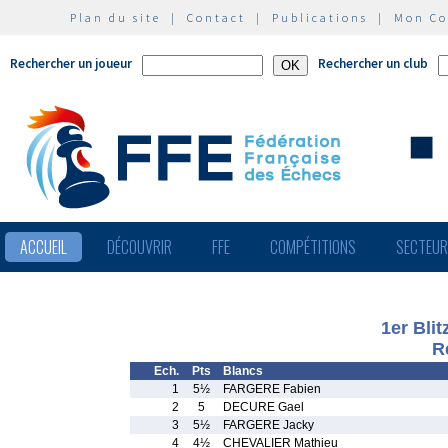
Plan du site
|
Contact
|
Publications
|
Mon C
Rechercher un joueur
Rechercher un club
ACCUEIL
DÉCOUVRIR
FFE
COMPÉTITIONS
SECTEU
1er Bli
R
Ech.
Pts
Blancs
1
5½
FARGERE Fabien
2
5
DECURE Gael
3
5½
FARGERE Jacky
4
4½
CHEVALIER Mathieu