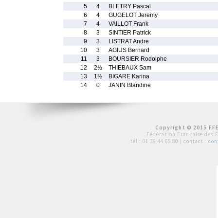
5
4
BLETRY Pascal
6
4
GUGELOT Jeremy
7
4
VAILLOT Frank
8
3
SINTIER Patrick
9
3
LISTRAT Andre
10
3
AGIUS Bernard
11
3
BOURSIER Rodolphe
12
2½
THIEBAUX Sam
13
1½
BIGARE Karina
14
0
JANIN Blandine
Copyright © 2015 FFE
Fédération Française des 
tél :
01 39 44 65 80
| contact :
con